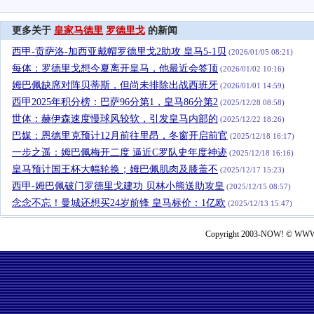
更多关于
皇家马德里
罗德里戈
的新闻
西甲-贡萨洛-加西亚戴帽罗德里戈2助攻 皇马5-1贝
(2026/01/05 08:21)
每体：罗德里戈想今夏离开皇马，他最近会签顶
(2026/01/02 10:16)
姆巴佩缺席对阵贝蒂斯，但尚未排除出战西班牙
(2026/01/01 14:59)
西甲2025年积分榜：巴萨96分第1，皇马86分第2
(2025/12/28 08:58)
世体：赫伊森速度慢球风较软，引发皇马内部的
(2025/12/22 18:26)
巴媒：恩德里克预计12月前往里昂，冬窗开启前官
(2025/12/18 16:17)
一步之遥：姆巴佩梅开二度 逼近C罗队史年度神迹
(2025/12/18 16:16)
皇马预计国王杯大幅轮换；姆巴佩肌肉及膝盖不
(2025/12/17 15:23)
西甲-姆巴佩破门罗德里戈建功 贝林小熊送助攻皇
(2025/12/15 08:57)
念念不忘！曼城还想买24岁前锋 皇马标价：1亿欧
(2025/12/13 15:47)
Copyright 2003-NOW! © WWW