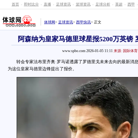
首页
-
即时比分
-
直播
-
足球资讯
-
篮球资讯
-
足球分析
-
英超
-
西甲
-
体球网
>
足球资讯
>
西甲快讯
> 正文
阿森纳为皇家马德里球星报5200万英镑
www.spbo.com 2026-01-05 11:11
来源: 国际体育
转会专家法布里齐奥·罗马诺透露了罗德里戈未来去向的最新消息
为这位皇家马德里边锋提出了报价。