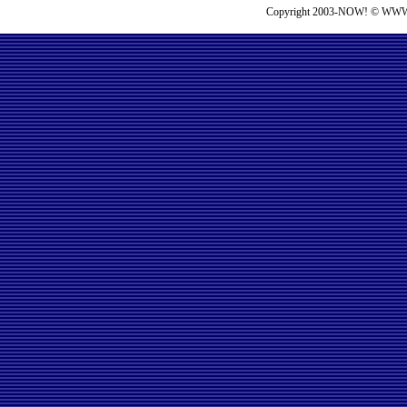
Copyright 2003-NOW! © WWW