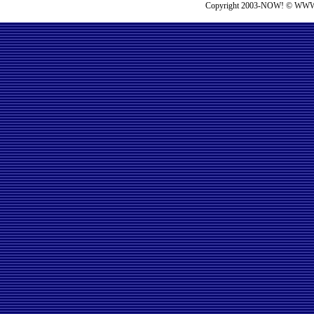
Copyright 2003-NOW! © WWW