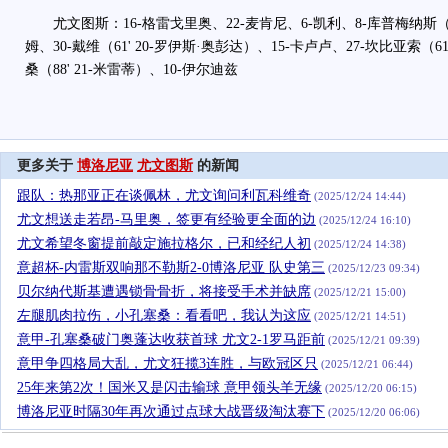
尤文图斯：16-格雷戈里奥、22-麦肯尼、6-凯利、8-库普梅纳斯（76
姆、30-戴维（61' 20-罗伊斯·奥彭达）、15-卡卢卢、27-坎比亚索（61
桑（88' 21-米雷蒂）、10-伊尔迪兹
更多关于
博洛尼亚
尤文图斯
的新闻
跟队：热那亚正在谈佩林，尤文询问利瓦科维奇
(2025/12/24 14:44)
尤文想送走若昂-马里奥，签更有经验更全面的边
(2025/12/24 16:10)
尤文希望冬窗提前敲定施拉格尔，已和经纪人初
(2025/12/24 14:38)
意超杯-内雷斯双响那不勒斯2-0博洛尼亚 队史第三
(2025/12/23 09:34)
贝尔纳代斯基遭遇锁骨骨折，将接受手术并缺席
(2025/12/21 15:00)
左腿肌肉拉伤，小孔塞桑：看看吧，我认为这应
(2025/12/21 14:51)
意甲-孔塞桑破门奥蓬达收获首球 尤文2-1罗马距前
(2025/12/21 09:39)
意甲争四格局大乱，尤文狂揽3连胜，与欧冠区只
(2025/12/21 06:44)
25年来第2次！国米又是闪击输球 意甲领头羊无缘
(2025/12/20 06:15)
博洛尼亚时隔30年再次通过点球大战晋级淘汰赛下
(2025/12/20 06:06)