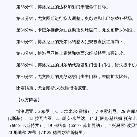
第55分钟，博洛尼亚的达林加射门未能命中目标。
第61分钟，尤文图斯进行换人调整，奥彭达和卡巴尔替补登场。
第64分钟，卡巴尔接伊尔迪兹助攻头球破门，尤文图斯1-0领先
第69分钟，博洛尼亚的托尔比约恩因犯规被直接红牌罚下。
第73分钟，博洛尼亚换上霍姆和德西尔维斯特里加强进攻。
第83分钟，博洛尼亚的贝尔纳代斯基射门击中门框，错失扳平机
第90分钟，尤文图斯的奥彭达射门击中门框，未能扩大比分。
比赛结束，尤文图斯1-0战胜博洛尼亚。
【双方阵容】
博洛尼亚：6-穆罗（73' 2-埃米尔·霍姆）、7-奥索利尼、26-卢库米（
代斯基）、13-拉瓦吉亚、33-胡安·米兰达、14-利萨克·赫格姆·托尔
（66' 9-卡斯特罗）、19-弗格森（66' 77-苏莱曼纳）、4-托马索·波
20-那迪尔·左蒂（73' 29-德西尔维斯特里）