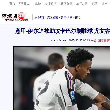
首页
-
即时比分
-
直播
-
足球资讯
-
篮球资讯
-
足球分析
-
英超
-
西甲
-
体球网
>
足球资讯
>
意甲快讯
> 正文
意甲-伊尔迪兹助攻卡巴尔制胜球 尤文客
www.spbo.com 2025-12-15 09:12
来源: 国际体育