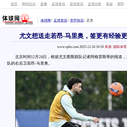
首页
-
即时比分
-
直播
-
足球资讯
-
篮球资讯
-
足球分析
-
英超
-
西甲
-
体球网
>
足球资讯
>
意甲快讯
> 正文
尤文想送走若昂-马里奥，签更有经验
www.spbo.com 2025-12-24 16:10
来源: 国际体育
北京时间12月24日，根据尤文图斯跟队记者阿格雷斯蒂的报道，
队的右后卫若昂-马里奥。