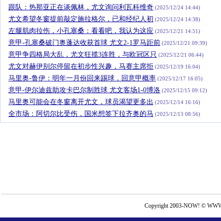
跟队：热那亚正在谈佩林，尤文询问利瓦科维奇
(2025/12/24 14:44)
尤文希望冬窗提前敲定施拉格尔，已和经纪人初
(2025/12/24 14:38)
左腿肌肉拉伤，小孔塞桑：看看吧，我认为这应
(2025/12/21 14:51)
意甲-孔塞桑破门奥蓬达收获首球 尤文2-1罗马距前
(2025/12/21 09:39)
意甲争四格局大乱，尤文狂揽3连胜，与欧冠区只
(2025/12/21 06:44)
尤文对赫伊别尔停留在初步性兴趣，马赛主席拒
(2025/12/19 16:04)
马里奥-鲁伊：明年一月份回来踢球，回意甲概率
(2025/12/17 16:05)
意甲-伊尔迪兹助攻卡巴尔制胜球 尤文客场1-0博洛
(2025/12/15 09:12)
马里奥可能会在冬窗离开尤文，球员渴望更多出
(2025/12/14 16:16)
全市场：阿切尔比受伤，国米想签下拉齐奥的马
(2025/12/13 08:56)
Copyright 2003-NOW! © WWW