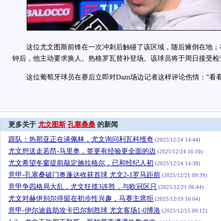
这位尤文图斯前锋在一次冲刺后触碰了该区域，随后瘫倒在地；
钟后，他主动要求换人。热格罗瓦替补登场。该球员将于周日接受检
这位葡萄牙球员在赛后立即对Dazn场边记者这样评论伤情：“看
更多关于
尤文图斯
孔塞桑桑
的新闻
跟队：热那亚正在谈佩林，尤文询问利瓦科维奇
(2025/12/24 14:44)
尤文想送走若昂-马里奥，签更有经验更全面的边
(2025/12/24 16:10)
尤文希望冬窗提前敲定施拉格尔，已和经纪人初
(2025/12/24 14:38)
意甲-孔塞桑破门奥蓬达收获首球 尤文2-1罗马距前
(2025/12/21 09:39)
意甲争四格局大乱，尤文狂揽3连胜，与欧冠区只
(2025/12/21 06:44)
尤文对赫伊别尔停留在初步性兴趣，马赛主席拒
(2025/12/19 16:04)
意甲-伊尔迪兹助攻卡巴尔制胜球 尤文客场1-0博洛
(2025/12/15 09:12)