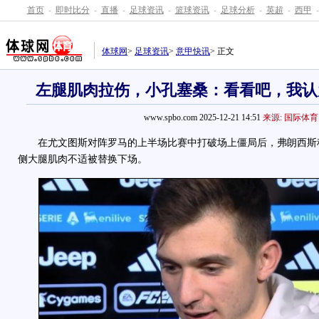
首页
-
即时比分
-
直播
-
足球资讯
-
篮球资讯
-
足球分析
-
英超
-
西甲
-
体球网
>
足球资讯
>
意甲快讯
> 正文
左腿肌肉拉伤，小孔塞桑：看看吧，我认
www.spbo.com 2025-12-21 14:51
来源: 国际体育
在尤文图斯对阵罗马的上半场比赛中打破场上僵局后，弗朗西斯科
侧大腿肌肉不适被替换下场。