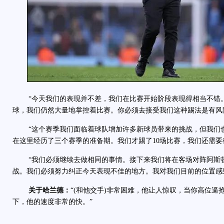
“今天我们的表现并不差，我们在比赛开始阶段表现得相当不错
球，我们仍然大量地掌控着比赛。你必须去接受我们这种踢法是有风
“这个赛季我们面临着球队增加许多新球员带来的挑战，但我们也
在这里经历了三个赛季的准备期。我们才踢了10场比赛，我们还需要
“我们必须继续去做相同的事情。接下来我们将在客场对阵阿斯
战。我们必须努力纠正今天表现不佳的地方。我对我们目前的位置感
关于
哈兰德
：
“(和他交手)非常困难，他让人惊叹，当你高位逼
下，他的速度非常的快。”