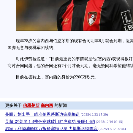
现年28岁的塞内西与伯恩茅斯的现有合同明年6月就会到期，近
国脚无意与樱桃军团续约。
对此伊劳拉说道：“目前最重要的事情就是他(塞内西)表现得很好
商讨合同问题，他的合同还有7个月才会到期。毫无疑问我希望他继续
目前在德转上，塞内西的身价为2200万欧元。
更多关于
伯恩茅斯
塞内西
的新闻
曼联计划出手，瞄准伯恩茅斯边锋塞梅诺
(2025/12/23 15:29)
英超-对轰局！B费任意球破门胖虎建功 曼联4-4伯
(2025/12/16 09:15)
独家：利物浦6500万报价塞梅尼奥 力挺斯洛特阵容
(2025/12/12 09:46)