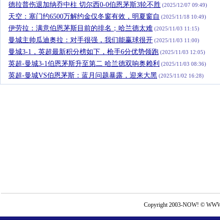
德拉普伤退加纳乔中柱 切尔西0-0伯恩茅斯3轮不胜
(2025/12/07 09:49)
天空：塞门约6500万解约金仅冬窗有效，明夏窗自
(2025/11/18 10:49)
伊劳拉：满意伯恩茅斯目前的排名；哈兰德太难
(2025/11/03 11:15)
曼城主帅瓜迪奥拉：对手很强，我们能赢球很开
(2025/11/03 11:00)
曼城3-1，英超最新积分榜如下，枪手6分优势领跑
(2025/11/03 12:05)
英超-曼城3-1伯恩茅斯升至第二 哈兰德双响奥赖利
(2025/11/03 08:36)
英超-曼城VS伯恩茅斯：蓝月问题暴露，迎来大黑
(2025/11/02 16:28)
Copyright 2003-NOW! © WWW