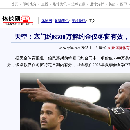
首页
-
即时比分
-
直播
-
足球资讯
-
篮球资讯
-
足球分析
-
英超
-
西甲
-
体球网
>
足球资讯
>
英超快讯
> 正文
天空：塞门约6500万解约金仅冬窗有效
www.spbo.com 2025-11-18 10:49
来源: 国际体育
据天空体育报道，伯恩茅斯前锋塞门约合同中一项价值6500万
效，该条款仅在冬窗特定日期内有效，且金额在2026年夏季会自动下