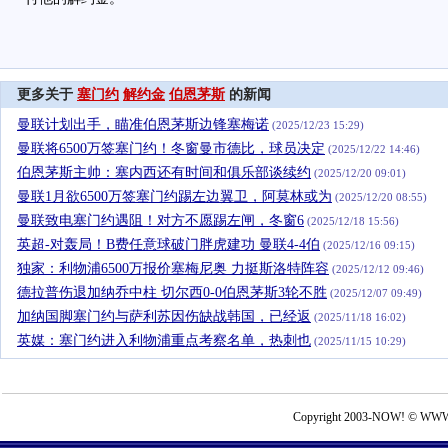
更多关于
塞门约
解约金
伯恩茅斯
的新闻
曼联计划出手，瞄准伯恩茅斯边锋塞梅诺
(2025/12/23 15:29)
曼联将6500万签塞门约！冬窗曼市德比，球员决定
(2025/12/22 14:46)
伯恩茅斯主帅：塞内西还有时间和俱乐部谈续约
(2025/12/20 09:01)
曼联1月欲6500万签塞门约踢左边翼卫，阿莫林或为
(2025/12/20 08:55)
曼联致电塞门约遇阻！对方不愿踢左闸，冬窗6
(2025/12/18 15:56)
英超-对轰局！B费任意球破门胖虎建功 曼联4-4伯
(2025/12/16 09:15)
独家：利物浦6500万报价塞梅尼奥 力挺斯洛特阵容
(2025/12/12 09:46)
德拉普伤退加纳乔中柱 切尔西0-0伯恩茅斯3轮不胜
(2025/12/07 09:49)
加纳国脚塞门约与萨利苏因伤缺战韩国，已经返
(2025/11/18 16:02)
英媒：塞门约进入利物浦重点考察名单，热刺也
(2025/11/15 10:29)
Copyright 2003-NOW! © WWW