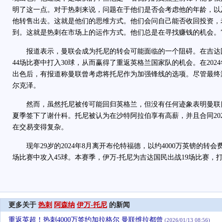
明了这一点。对于热刺来说，问题在于他们是否会考虑他的年龄，以
他转售出去。这就是他们的思维方式。他们会问自己能否收回投资，
到。这就是热刺在市场上的运作方式。他们总是在寻找赚钱的机会。
报道表示，曼联会成为托尼的转会可能面临的一个阻碍。在吉达
44场比赛中打入30球，从而赢得了重返英格兰国家队的机会。在202
出色后，有报道称曼联曾考虑将托尼作为加强锋线的选项。尽管最终
尔克泽。
然而，虽然托尼被传可能回归英格兰，但没有任何迹象表明曼联
夏季签下了谢什科。托尼被认为在沙特阿拉伯享有高薪，并且合同20
在交易变得复杂。
现年29岁的2024年8月离开布伦特福德，以约4000万英镑的转会
场比赛中攻入45球。本赛季，伊万-托尼为吉达国民出战19场比赛，打
更多关于
热刺
阿森纳
伊万-托尼
的新闻
重返英超！热刺4000万签约加拉格尔 曼联维拉都曾
(2026/01/13 08:56)