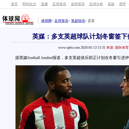
首页
-
即时比分
-
直播
-
足球资讯
-
篮球资讯
-
足球分析
-
英超
-
西甲
-
体球网
>
足球资讯
>
英超快讯
> 正文
英媒：多支英超球队计划冬窗签下
www.spbo.com 2026-01-13 15:31
来源: 国际体育
据英媒football.london报道，多支英超俱乐部正计划在冬窗引进