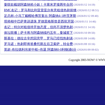
曼联欲截胡阿森纳抢小妖！卡塞米罗接两年合同
(2026/01/12 14:19)
RMC名记：罗马和比利亚雷亚尔有意租借热刺前锋
(2026/01/12 08:51)
足总杯-小马丁戴帽哈弗茨复出 阿森纳4-1朴茨茅斯
(2026/01/12 09:40)
塔帅相中巴萨青训遗珠 罗德里格斯曾是西班牙国
(2026/01/11 14:46)
名记：特尔对租借持开放态度，但尚不清楚热刺
(2026/01/11 14:10)
体坛联播｜萨卡将与阿森纳续约五年，曼城签下
(2026/01/10 09:50)
斯基拉：德拉古辛想回意甲，罗马已经找热刺谈
(2026/01/09 14:08)
罗马诺：热刺即将签桑托斯左后卫索萨，转会费
(2026/01/09 10:16)
英超-布拉德利吊射中框+伤退 阿森纳0-0利物浦6分
(2026/01/09 09:02)
Copyright 2003-NOW! © WWW