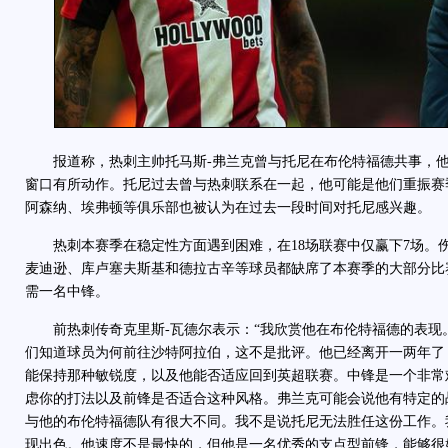
报道称，热刺主帅托马斯-弗兰克曾与托尼在布伦特福德共事，他
窗口有所动作。托尼过去曾与热刺联系在一起，他可能是他们重振赛
阿森纳、埃弗顿等俱乐部也被认为在过去一段时间对托尼感兴趣。
热刺本赛季在稳定性方面遇到困难，在18场联赛中仅赢下7场。
麦迪逊、库卢塞夫斯基和德拉古辛等球员都缺席了本赛季的大部分比
需一名中锋。
前热刺传奇克里斯-瓦德尔表示：“我欣赏他在布伦特福德的表现
们知道球员为何前往沙特阿拉伯，这不是批评。他已经离开一两年了
能保持那种敏锐度，以及他能否适应回到英超联赛。中锋是一个非常
虑你的打法以及前锋是否适合这种风格。弗兰克可能会说他有特定的
与他的布伦特福德队有很大不同。我不是说托尼无法胜任这份工作。
现出色。他速度不是最快的，但他是一名优秀的支点型前锋，能够很