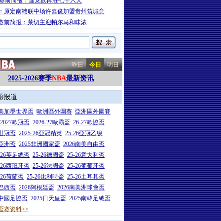
A赛前简报：速龙欲再胜七十六人
：原定南赣联中场许嘉俊加盟贵州筑城竞
赛前简报：莱切主迎帕尔马和味浓
昨日
今日
明日
2025-2026赛季
NBA
最新资讯
题报道
26美加墨世界盃
歐洲區外圍賽
亞洲區外圍賽
6-2027歐冠盃
2026-27歐霸盃
26-27歐協盃
5世冠盃
2025-26亞冠精英
25-26亞冠乙级
7亞洲盃
2025非洲國家盃
2026南美自由盃
5-26英足總盃
25-26德國盃
25-26意大利盃
5-26西班牙盃
25-26法國盃
25-26葡萄牙盃
5-26荷蘭盃
25-26比利時盃
25-26土耳其盃
6巴西盃
2026阿根廷盃
2026南美洲球會盃
6中國足協盃
2025日天皇盃
2025南韓足總盃
盃赛资料>>