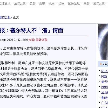
篮球资讯
-
足球分析
-
英超
-
西甲
-
意甲
-
德甲
-
国际足坛
-
中超
-
篮球分析
-
赛前分析
> 正文
简报：塞尔特人不「溜」情面
.com 2026-01-12 18:36
来源: 国际体育
，届时由塞尔特人作客挑战马。溜马是东岸副班长，球队竞
绿衫军，溜马此番只能缴械投降。
取得胜利，期间在施亚甘和安祖尼比夏特的带领下均场得
2
里斯利跻身千胜教头后，溜马似乎也愈战愈勇。不过今铺对手塞
NB
火和黄蜂(溜马近2场胜仗对手)可以相提并论，溜马仍将面临
阿斯
掩溜马今季整体表现糟糕的事实，球队是东岸唯一一支胜场
德天
次数不多，最长连胜纪录也不过两连胜，按照规律，球队是
西甲
前2次对阵塞尔特人全部输球，其中最近1次主迎塞尔特人淨
足总
是役难阻失利结局。阵容方面，夏利毕顿和艾西亚积逊等人因
鲁能
广东