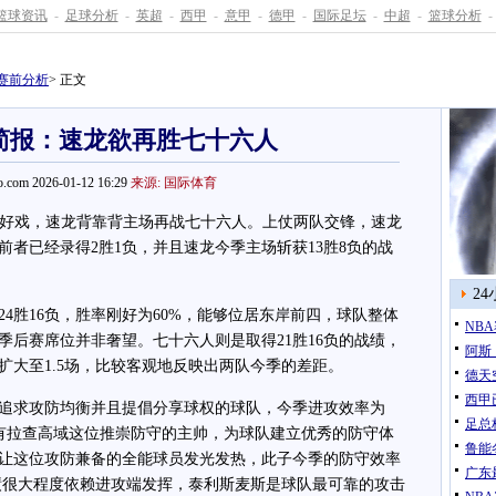
篮球资讯
-
足球分析
-
英超
-
西甲
-
意甲
-
德甲
-
国际足坛
-
中超
-
篮球分析
-
赛前分析
> 正文
前简报：速龙欲再胜七十六人
.com 2026-01-12 16:29
来源: 国际体育
好戏，速龙背靠背主场再战七十六人。上仗两队交锋，速龙
前者已经录得2胜1负，并且速龙今季主场斩获13胜8负的战
2
胜16负，胜率刚好为60%，能够位居东岸前四，球队整体
NB
季后赛席位并非奢望。七十六人则是取得21胜16负的战绩，
阿斯
扩大至1.5场，比较客观地反映出两队今季的差距。
德天
西甲
求攻防均衡并且提倡分享球权的球队，今季进攻效率为
足总
其是拥有拉查高域这位推崇防守的主帅，为球队建立优秀的防守体
鲁能
让这位攻防兼备的全能球员发光发热，此子今季的防守效率
广东
成绩很大程度依赖进攻端发挥，泰利斯麦斯是球队最可靠的攻击