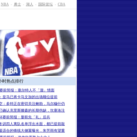
NBA
-
勇士
-
湖人
-
国际篮坛
-
CBA
4小时热点排行
A赛前简报：塞尔特人不「溜」情面
：皇马已将卡马文加的出场顺位提前
空：多特正在密切关注鲍勃，马尔穆什仍
已确认克里斯滕森的长期伤缺，坎塞洛注
杯赛前简报：曼联先「礼」后兵
冬训四人离队名单浮出水面，都已提前敲
最适合的锋线大侧翼曝光，朱芳雨有望重