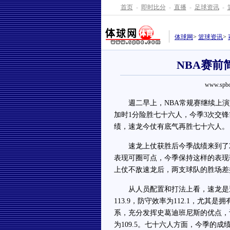
首页
-
即时比分
-
直播
-
足球资讯
-
体球网
>
篮球资讯
>
NBA赛
www.spbo
週二早上，NBA常规赛继续上演
加时1分险胜七十六人，今季3次交锋
绩，速龙今仗有底气再胜七十六人。
速龙上仗获胜后今季战绩来到了24
表现可圈可点，今季保持这样的表现
上仗不敌速龙后，两支球队的胜场差
从人员配置和打法上看，速龙是追
113.9，防守效率为112.1，尤
系，充分发挥史葛迪班尼斯的优点，
为109.5。七十六人方面，今季的