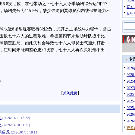
NB
出6.8次助攻，在他带动之下七十六人今季场均得分达到117.2
官方
场均失分为115.5分，缺少强硬侧翼球员和内线保护能力不
意甲
队近8场常规赛取得6胜2负，尤其是主场战斗力强悍，曾击
击败七十六人的过程艰难，希德第四节末帮助球队扳平比
球锁定胜局。如此失利会导致七十六人球员士气遭到打击，
，短时间未能调整心态和状态，七十六人再次失利毫不出
专
20
202
。
202
202
【
关闭此页
】
202
202
202
202
门
(2026/01/11 18:22)
202
龙
(2026/01/10 01:11)
更多
捣速龙
(2026/01/03 18:11)