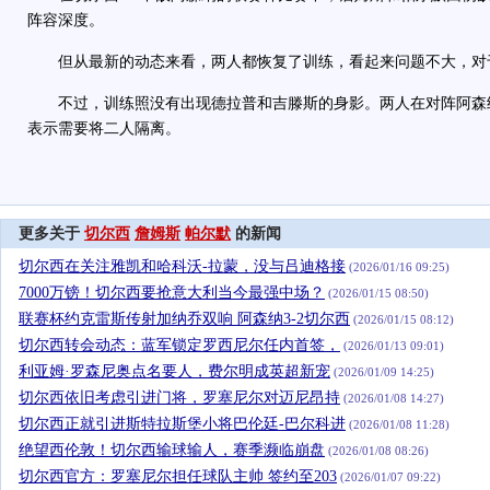
阵容深度。
但从最新的动态来看，两人都恢复了训练，看起来问题不大，对
不过，训练照没有出现德拉普和吉滕斯的身影。两人在对阵阿森
表示需要将二人隔离。
更多关于
切尔西
詹姆斯
帕尔默
的新闻
切尔西在关注雅凯和哈科沃-拉蒙，没与吕迪格接
(2026/01/16 09:25)
7000万镑！切尔西要抢意大利当今最强中场？
(2026/01/15 08:50)
联赛杯约克雷斯传射加纳乔双响 阿森纳3-2切尔西
(2026/01/15 08:12)
切尔西转会动态：蓝军锁定罗西尼尔任内首签，
(2026/01/13 09:01)
利亚姆·罗森尼奥点名要人，费尔明成英超新宠
(2026/01/09 14:25)
切尔西依旧考虑引进门将，罗塞尼尔对迈尼昂持
(2026/01/08 14:27)
切尔西正就引进斯特拉斯堡小将巴伦廷-巴尔科进
(2026/01/08 11:28)
绝望西伦敦！切尔西输球输人，赛季濒临崩盘
(2026/01/08 08:26)
切尔西官方：罗塞尼尔担任球队主帅 签约至203
(2026/01/07 09:22)