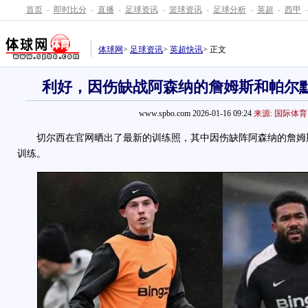
首页
-
即时比分
-
直播
-
足球资讯
-
篮球资讯
-
足球分析
-
英超
-
西甲
-
体球网
>
足球资讯
>
英超快讯
> 正文
利好，因伤缺战阿森纳的詹姆斯和帕尔
www.spbo.com 2026-01-16 09:24
来源: 国际体育
切尔西在官网晒出了最新的训练照，其中因伤缺阵阿森纳的詹姆
训练。