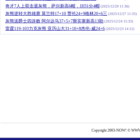
奇才7人上双击退灰熊，萨尔新高6帽，JJJ31分4帽
(2025/12/29 11:36)
灰熊逆转大胜雄鹿 莫兰特17+10 贾伦24+9格林20+6三
(2025/12/27 11:33)
灰熊送爵士四连败 阿尔达马37+5+7斯宾塞新高13助
(2025/12/24 15:33)
雷霆119-103力克灰熊 亚历山大31+10+8杰伦-威24+6
(2025/12/23 14:12)
Copyright 2003-NOW! © WWW