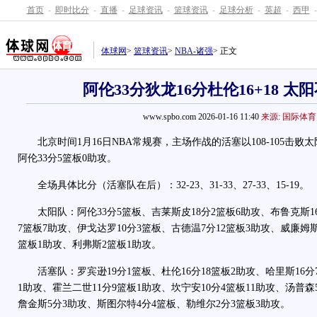
首页
-
即时比分
-
直播
-
足球资讯
-
篮球资讯
-
足球分析
-
英超
-
西甲
-
体球网
>
篮球资讯
>
NBA-诸强
> 正文
阿伦33分狄龙16分杜伦16+18 太
www.spbo.com 2026-01-16 11:40
来源: 国际体育
北京时间1月16日NBA常规赛，主场作战的活塞以108-105击败太
阿伦33分5篮板0助攻。
全场具体比分（活塞队在后）：32-23、31-33、27-33、15-19。
太阳队：阿伦33分5篮板、吉莱斯皮18分2篮板6助攻、布鲁克斯16
7篮板7助攻、伊戈达罗10分3篮板、古德温7分12篮板3助攻、威廉姆斯
篮板1助攻、利弗斯2篮板1助攻。
活塞队：罗宾逊19分1篮板、杜伦16分18篮板2助攻、哈里斯16分7
1助攻、霍兰二世11分9篮板1助攻、坎宁安10分4篮板11助攻、汤普森
詹金斯5分3助攻、斯图尔特4分4篮板、勒维尔2分3篮板3助攻。