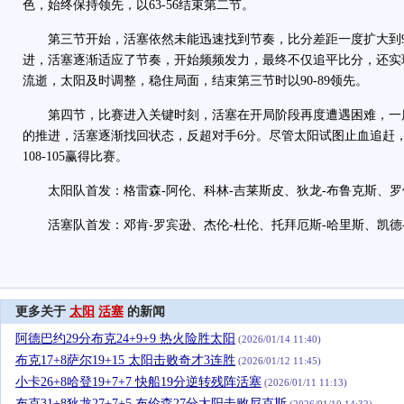
色，始终保持领先，以63-56结束第二节。
第三节开始，活塞依然未能迅速找到节奏，比分差距一度扩大到9
进，活塞逐渐适应了节奏，开始频频发力，最终不仅追平比分，还实
流逝，太阳及时调整，稳住局面，结束第三节时以90-89领先。
第四节，比赛进入关键时刻，活塞在开局阶段再度遭遇困难，一度
的推进，活塞逐渐找回状态，反超对手6分。尽管太阳试图止血追赶
108-105赢得比赛。
太阳队首发：格雷森-阿伦、科林-吉莱斯皮、狄龙-布鲁克斯、罗伊
活塞队首发：邓肯-罗宾逊、杰伦-杜伦、托拜厄斯-哈里斯、凯德-
更多关于
太阳
活塞
的新闻
阿德巴约29分布克24+9+9 热火险胜太阳
(2026/01/14 11:40)
布克17+8萨尔19+15 太阳击败奇才3连胜
(2026/01/12 11:45)
小卡26+8哈登19+7+7 快船19分逆转残阵活塞
(2026/01/11 11:13)
布克31+8狄龙27+7+5 布伦森27分太阳击败尼克斯