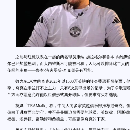
之前与红魔联系在一起的两名球员康纳·加拉格尔和鲁本·内维斯
尔已经加盟热刺，而大内维斯不可能被出租，因此可以排除此二人的
传闻的主角——鲁本·洛夫图斯-奇克倒是有可能。
效力AC米兰的奇克2023年以1500万英镑的转会费离开切尔西，
季，奇克在米兰打不上主力，只有8次意甲出场的记录，为了争取更
兰方面亦愿意允许他以租借形式离开球队，但要求有买断选项。
英媒「TEAMtalk」称，中间人向多家英超俱乐部推荐过奇克。但
偏向于进攻而非防守，并不是曼联迫切需要的球员。英媒称，阿斯顿
福德、埃弗顿、富勒姆和桑德兰，可能更像奇克的下家。