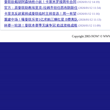
曼联欲截胡阿森纳抢小妖！卡塞米罗接两年合同
(2026/01/12 14:19)
官方：原曼联助教埃里克-拉姆齐担任西布朗新任
(2026/01/12 11:54)
卡里克反超索帅成曼联临时主帅首选！周一有望
(2026/01/12 11:16)
重建中场！曝曼联斥资1亿求购三狮红星 B费离队
(2026/01/12 11:13)
杯赛一轮游！曼联本赛季无缘争冠 欧战资格成唯
(2026/01/12 11:09)
Copyright 2003-NOW! © WWW