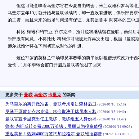
但这可能意味着马奎尔将在今夏自由转会，米兰双雄和罗马等意
马奎尔去年10月就开始与曼联谈续约，却一直没有进展，俱乐部要求
的工资，而且未来的出场时间没有保证，尤其是鲁本·阿莫林的三中
科比·梅诺和约书亚·齐尔克泽，预计也将继续留在曼联，虽然后
乐部没有同意。小将托比·科利尔可能被允许再次出租，根据《曼彻
赫尔城预计将在下周初完成对他的引进。
这位22岁的英格兰中场球员本赛季的前半段以租借形式效力于西
受伤，1月冬季转会窗口开启后曼联将他召了回来
更多关于
曼联
马奎尔
卡里克
的新闻
为马奎尔的离开做准备，曼联考虑引进森林后卫
(2026/01/16 15:16)
罗马不愿放弃齐尔克泽，转会取决于球员本人和
(2026/01/15 14:40)
曼联官宣卡里克出任主教练，教练组五人身份揭
(2026/01/14 13:47)
鲁本-内维斯转会费2000万英镑，曼联认为投资值得
(2026/01/14 09:23)
重返英超！热刺4000万签约加拉格尔 曼联维拉都曾
(2026/01/13 08:56)