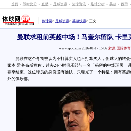
首页
-
即时比分
-
直播
-
足球资讯
-
篮球资讯
-
足球分析
-
英超
-
西甲
-
体球网
>
足球资讯
>
英超快讯
> 正文
曼联求租前英超中场！马奎尔留队 卡里
www.spbo.com 2026-01-17 15:06
来源: 国际体育
曼联在这个冬窗被认为不打算卖人也不打算买人，但球队的转会
家本·雅各布斯宣称，过去24小时俱乐部与一名「秘密的中场球员」
赛季结束。这位球员的身份没有确认，只曝光了一个特征：拥有英超
外的俱乐部。