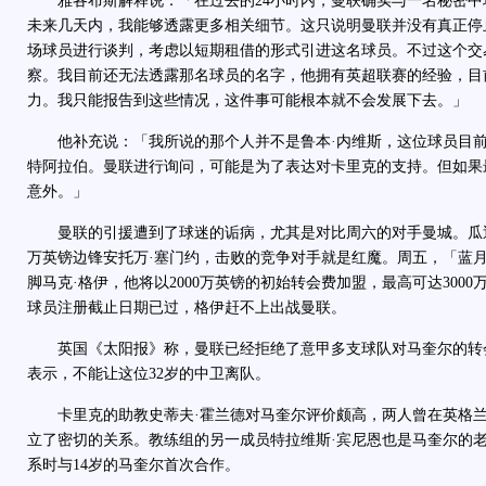
雅各布斯解释说：「在过去的24小时内，曼联确实与一名秘密中
未来几天内，我能够透露更多相关细节。这只说明曼联并没有真正停
场球员进行谈判，考虑以短期租借的形式引进这名球员。不过这个交
察。我目前还无法透露那名球员的名字，他拥有英超联赛的经验，目
力。我只能报告到这些情况，这件事可能根本就不会发展下去。」
他补充说：「我所说的那个人并不是鲁本·内维斯，这位球员目前
特阿拉伯。曼联进行询问，可能是为了表达对卡里克的支持。但如果
意外。」
曼联的引援遭到了球迷的诟病，尤其是对比周六的对手曼城。瓜迪奥
万英镑边锋安托万·塞门约，击败的竞争对手就是红魔。周五，「蓝
脚马克·格伊，他将以2000万英镑的初始转会费加盟，最高可达300
球员注册截止日期已过，格伊赶不上出战曼联。
英国《太阳报》称，曼联已经拒绝了意甲多支球队对马奎尔的转
表示，不能让这位32岁的中卫离队。
卡里克的助教史蒂夫·霍兰德对马奎尔评价颇高，两人曾在英格兰
立了密切的关系。教练组的另一成员特拉维斯·宾尼恩也是马奎尔的
系时与14岁的马奎尔首次合作。