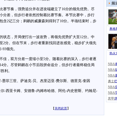
频
赛节奏，强势追分并在进攻端建立了16分的领先优势。尽
小分差，但步行者依然控制着比赛节奏。本节比赛中，步行
包含2记三分；鹈鹕的威廉森则得到了10分。半场结束时，步
奥格斯
状态，开局便打出一波攻势，将领先优势扩大至12分。中
至2分。但在节末，步行者重新找回进攻感觉，稳步扩大领先
-93领先。
热火1
佳，双方分差一度缩小至5分。随着比赛的深入，步行者逐
NBA
|
14分。尽管鹈鹕在小节后段拼命追分，但步行者最终稳住局
NBA
|
得胜利。
NBA
|
墨菲三世、萨迪克-贝、杰里迈亚-费尔斯、德里克-奎因
勇士
|
NBA
|
-西亚卡姆、安德鲁-内姆布哈德、阿伦-内史密斯、约翰尼-
NBA
|
意甲
|
【
关闭此页
】