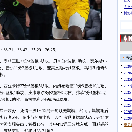
官方
尤文
博洛
、33-42、27-29、26-25。
专
菲三世22分4篮板5助攻、贝20分4篮板1助攻、费尔斯16
20
助攻、普尔11分2篮板1助攻、麦高文斯4分1篮板、马特科维奇3
202
篮板。
202
西亚卡姆27分6篮板5助攻、内姆布哈德19分3篮板10助攻、
202
2分2篮板1助攻、麦康奈尔8分2篮板9助攻、弗菲7分4篮板2助
202
202
3篮板2助攻、布拉德利3分9篮板3助攻。
202
攻势，凭借一波19-15的开局领先鹈鹕。然而，鹈鹕随后
202
步行者5分。在小节的后半段，步行者逐渐找回状态，开始缩
202
卡姆表现突出，独得13分，其中有2记三分球入账；而鹈鹕的
更多
节结束时，鹈鹕以33-31领先。