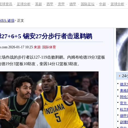
篮球资讯
-
足球分析
-
英超
-
西甲
-
意甲
-
德甲
-
国际足坛
-
中超
-
篮球分析
-
NBA-诸强
> 正文
27+6+5 锡安27分步行者击退鹈鹕
.com 2026-01-17 10:25
来源: 国际体育
作战的步行者以127-119击败鹈鹕。内姆布哈德19分3篮板
哈德19分3篮板10助攻，奎因14分12篮板3助攻。
2
德天
奥格
阿伦
官方
杜兰特
德甲
赵继