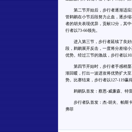
第二节开始后，步行者逐渐适应比
管鹈鹕在小节后段努力止血，逐步缩
者的胡夫表现优异，贡献12分，其中
行者以73-66领先。
进入第三节，步行者延续了良好的
段，鹈鹕展开反击，一度将分差缩小
优势。经过三节的激战，步行者以102
第四节开始时，步行者手感稍显不
渐回暖，打出一波进攻将优势扩大至
势。比赛结束，步行者以127-119赢
鹈鹕队首发：蔡恩-威廉森、特雷-
步行者队首发：杰-胡夫、帕斯卡尔
弗菲