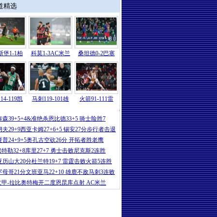
道精选
堡1-1柏
科莫1-3AC米兰
桑坦德0-2巴塞
14-119凯
马刺119-101雄
火箭91-111雷
NBA
|
小卡缺战哈登31+10巴恩斯24+7
泰森39+5+4&准绝杀恩比德33+5 骑士险胜7
胡夫29+9西亚卡姆27+6+5 锡安27分步行者击退
夏普24+9+5奥孔古空砍26分 开拓者胜老鹰
巴特勒32+8库里27+7 勇士击败尼克斯2连胜
亚历山大20分杜兰特19+7 雷霆击败火箭5连胜
字母哥21分文班亚马22+10 雄鹿不敌马刺3连败
意甲-拉比奥特梅开二度恩昆库点射 AC米兰