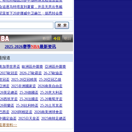
：布伦特福德20岁中场科纳克租借加盟英
会追逐马特塔直到夏窗，并且无意出售戴
尼亚签下20岁挪威中卫赫兰；据悉转会费
昨日
今日
明日
2025-2026赛季
NBA
最新资讯
题报道
26美加墨世界盃
歐洲區外圍賽
亞洲區外圍賽
6-2027歐冠盃
2026-27歐霸盃
26-27歐協盃
5世冠盃
2025-26亞冠精英
25-26亞冠乙级
7亞洲盃
2025非洲國家盃
2026南美自由盃
5-26英足總盃
25-26德國盃
25-26意大利盃
5-26西班牙盃
25-26法國盃
25-26葡萄牙盃
5-26荷蘭盃
25-26比利時盃
25-26土耳其盃
6巴西盃
2026阿根廷盃
2026南美洲球會盃
6中國足協盃
2025日天皇盃
2025南韓足總盃
盃赛资料>>