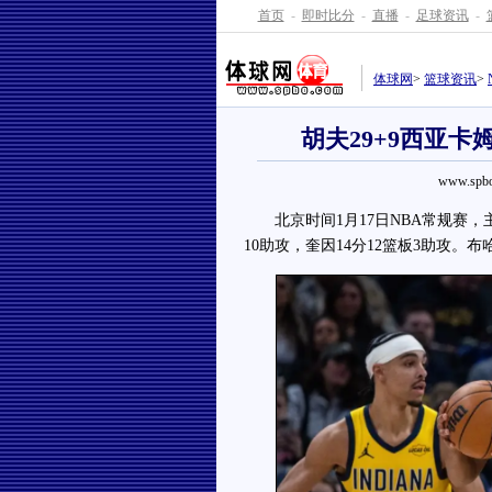
首页
-
即时比分
-
直播
-
足球资讯
-
体球网
>
篮球资讯
>
胡夫29+9西亚卡姆
www.spbo
北京时间1月17日NBA常规赛，主场
10助攻，奎因14分12篮板3助攻。布