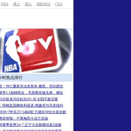
NBA
-
勇士
-
湖人
-
国际篮坛
-
CBA
4小时热点排行
空：拜仁重新关注杰里米-雅凯，切尔西也
斯堡1-1柏林联合，毛里斯先拔头筹，柳比
33分狄龙16分杜伦16+18 太阳不敌活塞
：阿根廷国脚朱利亚诺-西蒙尼与马竞续约
39+7申京25+14&6犯 兰德尔39分火箭击败
赛前简报：不莱梅恶斗法兰克福
伟赛季首秀24+7 辽宁力克新疆结束2连败