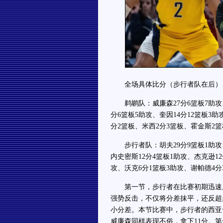
全场具体比分（步行者队在后）：33-31
鹈鹕队：威廉森27分6篮板7助攻、墨
分6篮板5助攻、奎因14分12篮板3
分2篮板、米西2分3篮板、霍金斯2
步行者队：胡夫29分9篮板1助攻、
内史密斯12分4篮板1助攻、杰克逊1
攻、沃克6分1篮板3助攻、谢帕德4分
第一节，步行者在比赛初期迅速展开
强势反击，不仅将分差抹平，还反超
小分差。本节比赛中，步行者的西亚
威廉森同样表现不俗，拿下11分。第一