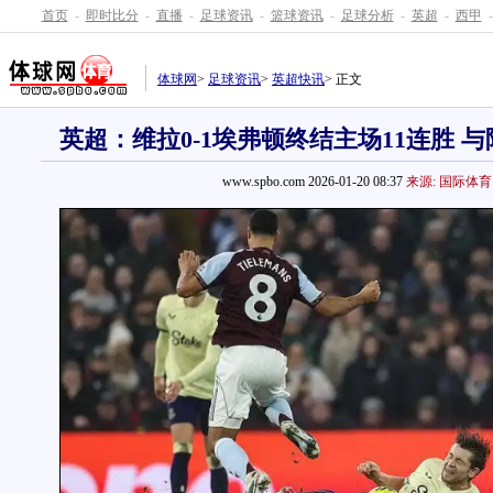
首页
-
即时比分
-
直播
-
足球资讯
-
篮球资讯
-
足球分析
-
英超
-
西甲
-
体球网
>
足球资讯
>
英超快讯
> 正文
英超：维拉0-1埃弗顿终结主场11连胜 
www.spbo.com 2026-01-20 08:37
来源: 国际体育