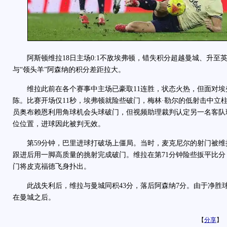
阿斯顿维拉18日主场0:1不敌埃弗顿，错失积分超越曼城、升至
与“领头羊”阿森纳的积分差距拉大。
维拉此前在各个赛事中主场已豪取11连胜，状态火热，但面对埃
陈。比赛开场仅11秒，埃弗顿就险些破门，梅林·勒尔的低射击中立柱
员奥布赖恩利用角球机会头球破门，但视频助理裁判认定另一名客队
位位置，进球因此被判无效。
第59分钟，巴里进球打破场上僵局。当时，麦克尼尔的射门被维
跟进后用一脚高质量的挑射完成破门。维拉在第71分钟险些扳平比
门将皮克福德飞身扑出。
此战失利后，维拉与曼城同积43分，落后阿森纳7分。由于净胜
在曼城之后。
【
分享
】