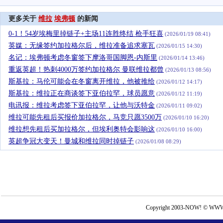
更多关于
维拉
埃弗顿
的新闻
0-1！54岁埃梅里掉链子+主场11连胜终结 枪手狂喜
(2026/01/19 08:41)
英媒：无缘签约加拉格尔后，维拉准备追求塞瓦
(2026/01/15 14:30)
名记：埃弗顿考虑冬窗签下摩洛哥国脚恩-内斯里
(2026/01/14 13:46)
重返英超！热刺4000万签约加拉格尔 曼联维拉都曾
(2026/01/13 08:56)
斯基拉：马伦可能会在冬窗离开维拉，他被推给
(2026/01/12 14:17)
斯基拉：维拉正在商谈签下亚伯拉罕，球员愿意
(2026/01/12 11:19)
电讯报：维拉考虑签下亚伯拉罕，让他与沃特金
(2026/01/11 09:02)
维拉可能先租后买报价加拉格尔，马竞只愿3500万
(2026/01/10 16:20)
维拉想先租后买加拉格尔，但埃利奥特会影响这
(2026/01/10 16:00)
英超争冠大变天！曼城和维拉同时掉链子
(2026/01/08 08:29)
Copyright 2003-NOW! © WWW