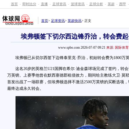
首页
-
即时比分
-
直播
-
足球资讯
-
篮球资讯
-
足球分析
-
英超
-
西甲
-
首页
>
足球资讯
>
英超快讯
> 正文
埃弗顿签下切尔西边锋乔治，转会费起价
www.spbo.com 2026-07-07 09:21
来源: 国际体育
埃弗顿已从切尔西签下边锋泰里克·乔治，初始转会费为1800万
这名20岁的英格兰U21国脚在希尔·迪金森球场完成了签约，转会费
万英镑。上赛季他曾在默西塞德郡租借效力，期间给主教练大卫·莫
首发出战了一场联赛，但埃弗顿选择不激活2500万英镑的买断选项
最终达成永久转会。