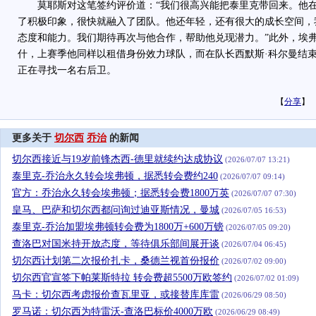
莫耶斯对这笔签约评价道：“我们很高兴能把泰里克带回来。他在
了积极印象，很快就融入了团队。他还年轻，还有很大的成长空间，
态度和能力。我们期待再次与他合作，帮助他兑现潜力。”此外，埃弗
什，上赛季他同样以租借身份效力球队，而在队长西默斯·科尔曼结束
正在寻找一名右后卫。
【
分享
】
更多关于
切尔西
乔治
的新闻
切尔西接近与19岁前锋杰西-德里就续约达成协议
(2026/07/07 13:21)
泰里克-乔治永久转会埃弗顿，据悉转会费约240
(2026/07/07 09:14)
官方：乔治永久转会埃弗顿；据悉转会费1800万英
(2026/07/07 07:30)
皇马、巴萨和切尔西都问询过迪亚斯情况，曼城
(2026/07/05 16:53)
泰里克-乔治加盟埃弗顿转会费为1800万+600万镑
(2026/07/05 09:20)
查洛巴对国米持开放态度，等待俱乐部间展开谈
(2026/07/04 06:45)
切尔西计划第二次报价扎卡，桑德兰视首份报价
(2026/07/02 09:00)
切尔西官宣签下帕莱斯特拉 转会费超5500万欧签约
(2026/07/02 01:09)
马卡：切尔西考虑报价查瓦里亚，或接替库库雷
(2026/06/29 08:50)
罗马诺：切尔西为特雷沃-查洛巴标价4000万欧
(2026/06/29 08:49)