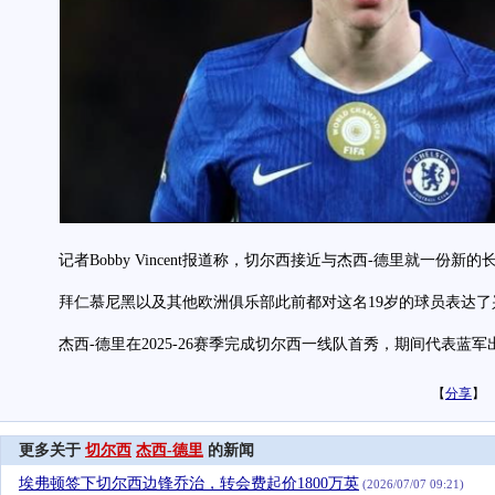
记者Bobby Vincent报道称，切尔西接近与杰西-德里就一份新
拜仁慕尼黑以及其他欧洲俱乐部此前都对这名19岁的球员表达了
杰西-德里在2025-26赛季完成切尔西一线队首秀，期间代表蓝军
【
分享
】
更多关于
切尔西
杰西-德里
的新闻
埃弗顿签下切尔西边锋乔治，转会费起价1800万英
(2026/07/07 09:21)