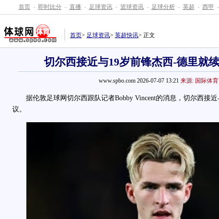
首页
-
即时比分
-
直播
-
足球资讯
-
篮球资讯
-
足球分析
-
英超
-
西甲
-
首页
>
足球资讯
>
英超快讯
> 正文
切尔西接近与19岁前锋杰西-德里就
www.spbo.com 2026-07-07 13:21
来源: 国际体育
据伦敦足球网切尔西跟队记者Bobby Vincent的消息，切尔西接
议。