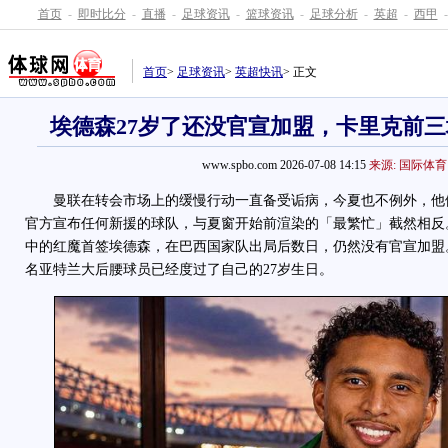
首页
-
即时比分
-
直播
-
足球资讯
-
篮球资讯
-
足球分析
-
英超
-
西甲
-
首页
>
足球资讯
>
英超快讯
> 正文
埃德森27岁了还没官宣加盟，卡里克前
www.spbo.com 2026-07-08 14:15
来源: 国际体育
曼联在转会市场上的缓慢行动一直备受诟病，今夏也不例外，他
官方宣布任何新援的球队，与夏窗开始前渲染的「最繁忙」截然相反
中的红魔首签埃德森，在巴西国家队出局后数日，仍然没有官宣加盟
名亚特兰大后腰球员已经度过了自己的27岁生日。