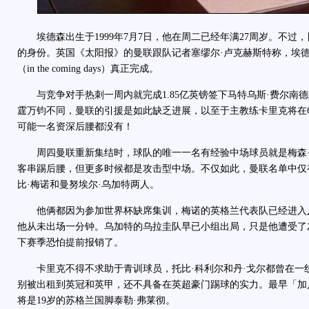
埃德森出生于1999年7月7日，他在周二已经年满27周岁。不过
的身份。英国《太阳报》的曼联跟队记者塞缪尔·卢克赫斯特称，埃
（in the coming days）真正完成。
与竞争对手热刺一周内就完成1.85亿英镑签下马特乌斯·费尔南德
霆万钧不同，曼联的引援是如此缺乏进展，以至于主教练卡里克将在
可能一名资深后腰都没有！
周四曼联重新集结时，球队的唯一一名有经验中场球员就是梅森·
客串踢后腰，但更多时候都是攻击型中场。不仅如此，曼联名单中仅
比·梅诺和曼努埃尔·乌加特两人。
他俩都因为参加世界杯缺席集训，梅诺的英格兰代表队已经进入
他从未出场一分钟。乌加特的乌拉圭队早已小组出局，只是他遭受了
下赛季恐怕提前报销了。
卡里克不得不求助于青训球员，托比·科利尔和丹·戈尔都曾在一
别被出租到英冠和英甲，还不具备在英超豪门踢球的实力。最早「加
将是19岁的苏格兰国脚泰勒·弗莱彻。