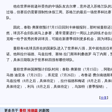
他在世界杯前递补受伤的中场队友吉尔摩，意外进入苏格兰队的2
过场，但赛后仍需要强制性休假三周。苏格兰的最后一场世界杯比赛，是
队。
因此，泰勒·弗莱彻预计7月15日回到卡林顿报到，那时候曼联还
然，球员不会归队就马上参赛，通常需要进行一周以上的训练才会出
克唯一给予首秀的青训球员，可能在新赛季得到更多机会，因为球队
曼联有4名球员所在的国家队进入了世界杯八强，其中就包括仅有
诺。他和拉什福德、马兹拉维、塞纳·拉门斯和利桑德罗·马丁内斯，
了，具体日期取决于世界杯四强有哪些球队。
曼联世界杯国脚预计归队时间：泰勒·弗莱彻（7月15日），阿勒泰
马德·迪亚洛（7月21日），库尼亚（7月26日），布鲁诺·费尔南德斯
马兹拉维（8月之后，具体待定），拉什福德和梅诺（8月之后，具体
具体待定），利马（8月之后，具体待定），乌加特（赛季报销）。
【
分享
】
更多关于
曼联
埃德森
的新闻