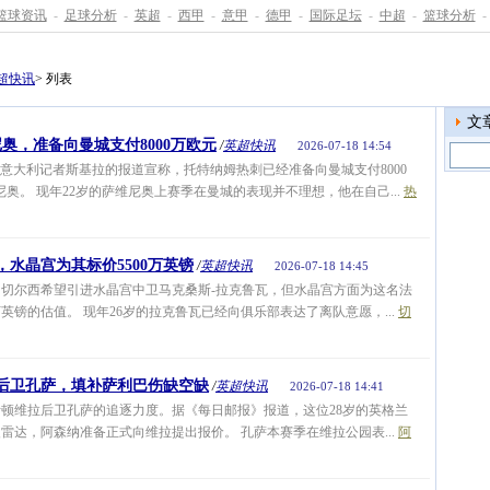
篮球资讯
-
足球分析
-
英超
-
西甲
-
意甲
-
德甲
-
国际足坛
-
中超
-
篮球分析
-
超快讯
> 列表
文
奥，准备向曼城支付8000万欧元
/
英超快讯
2026-07-18 14:54
意大利记者斯基拉的报道宣称，托特纳姆热刺已经准备向曼城支付8000
奥。 现年22岁的萨维尼奥上赛季在曼城的表现并不理想，他在自己...
热
水晶宫为其标价5500万英镑
/
英超快讯
2026-07-18 14:45
切尔西希望引进水晶宫中卫马克桑斯-拉克鲁瓦，但水晶宫方面为这名法
万英镑的估值。 现年26岁的拉克鲁瓦已经向俱乐部表达了离队意愿，...
切
后卫孔萨，填补萨利巴伤缺空缺
/
英超快讯
2026-07-18 14:41
顿维拉后卫孔萨的追逐力度。据《每日邮报》报道，这位28岁的英格兰
雷达，阿森纳准备正式向维拉提出报价。 孔萨本赛季在维拉公园表...
阿