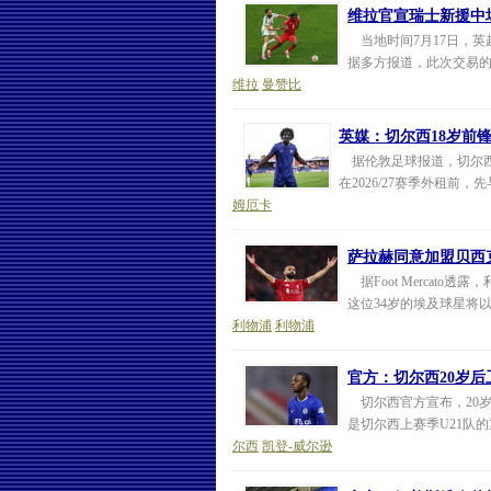
维拉官宣瑞士新援中
当地时间7月17日，英
据多方报道，此次交易的转
维拉
曼赞比
英媒：切尔西18岁前
据伦敦足球报道，切尔西
在2026/27赛季外租前
姆厄卡
萨拉赫同意加盟贝西克
据Foot Mercat
这位34岁的埃及球星将以
利物浦
利物浦
官方：切尔西20岁后
切尔西官方宣布，20岁
是切尔西上赛季U21队
尔西
凯登-威尔逊