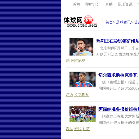
首页
-
即时比分
-
直播
-
足球资讯
-
首页
>
足球资讯
>
英
热刺正在尝试签萨维尼
北京时间7月18日，来自
万欧元引进巴西边锋萨维尼
刺
萨维尼奥
切尔西求购拉克鲁瓦，
据《泰晤士报》报道，
国国脚开出了超过5500
尔西
拉克鲁瓦
阿森纳准备报价维拉
阿森纳正在加大对阿斯
国脚已经进入枪手的引援
森纳
维拉
孔萨