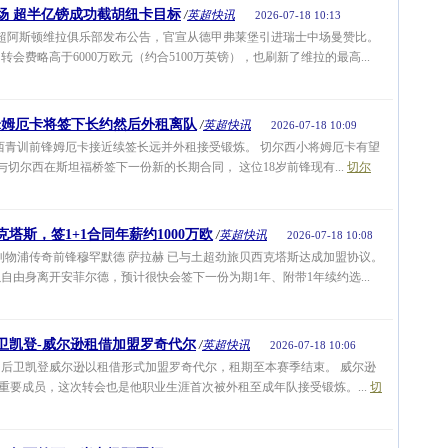
场 超半亿镑成功截胡纽卡目标
/
英超快讯
2026-07-18 10:13
超阿斯顿维拉俱乐部发布公告，官宣从德甲弗莱堡引进瑞士中场曼赞比。
会费略高于6000万欧元（约合5100万英镑），也刷新了维拉的最高...
锋姆厄卡将签下长约然后外租离队
/
英超快讯
2026-07-18 10:09
青训前锋姆厄卡接近续签长远并外租接受锻炼。 切尔西小将姆厄卡有望
，先与切尔西在斯坦福桥签下一份新的长期合同， 这位18岁前锋现有...
切尔
塔斯，签1+1合同年薪约1000万欧
/
英超快讯
2026-07-18 10:08
o透露，利物浦传奇前锋穆罕默德 萨拉赫 已与土超劲旅贝西克塔斯达成加盟协议。
自由身离开安菲尔德，预计很快会签下一份为期1年、附带1年续约选...
卫凯登-威尔逊租借加盟罗奇代尔
/
英超快讯
2026-07-18 10:06
后卫凯登威尔逊以租借形式加盟罗奇代尔，租期至本赛季结束。 威尔逊
的重要成员，这次转会也是他职业生涯首次被外租至成年队接受锻炼。...
切