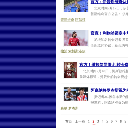
官方：伊普斯维奇从
北京时间7月17日，伊
普斯维奇官方公告： 俱乐
普斯维奇
阿瑟顿
官宣！利物浦锁定中
足坛知名转会记者 罗马诺
全新续约协议，新合约有效期
物浦
索博斯洛伊
官方！维拉签曼赞比 转会费6
北京时间7月18日，阿斯顿维
前媒体报道，曼赞比的转会费超过6
阿森纳将罗杰斯视为
据记者本-雅各布斯的消
报道称，阿森纳准备为摩
森纳
罗杰斯
首页
上一页
1
2
3
4
5
6
7
8
9