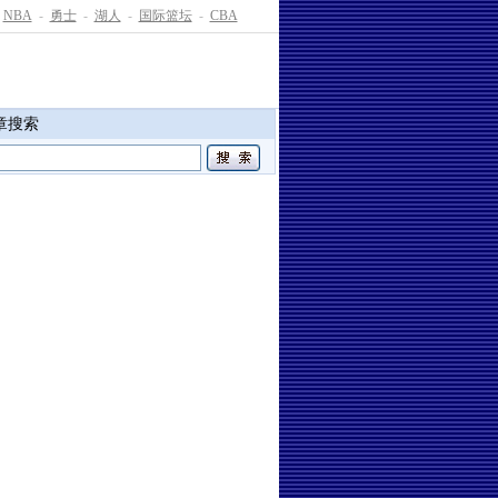
NBA
-
勇士
-
湖人
-
国际篮坛
-
CBA
章搜索