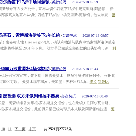
切尔西签下17岁中场阿瑟顿
/
英超快讯
2026-07-18 09:59
普斯维奇官方发布公告，宣布从切尔西签下17岁中场克里斯-阿瑟顿。 伊
部很高兴地宣布从切尔西签下17岁的中场克里斯-阿瑟顿，他去年夏...
伊
场基石，索博斯洛伊签下5年长约
/
英超快讯
2026-07-18 09:57
 发布标志性 Here we go 消息，确认利物浦与队内中场索博斯洛伊敲定
将持续至 2031 年 6 月。 双方早已完成全部条款的口头协商，新...
利
000万欧世界杯4场3球2助
/
英超快讯
2026-07-18 08:43
拉俱乐部官方宣布，签下瑞士国脚曼赞比，球员将身披维拉44号。 根据此
000万欧。 曼赞比现年20岁，美加墨世界杯出战4场...
维拉
曼赞比
引援首选 双方未谈判维拉不愿卖
/
英超快讯
2026-07-18 08:40
息，阿森纳准备为摩根-罗杰斯提交报价，也在继续关注阿尔瓦雷斯。
根-罗杰斯提交报价，此前俱乐部已经与球员本人以及阿斯顿维拉进...
阿
10
11
下一页
末页
共
2521
页
27723
条