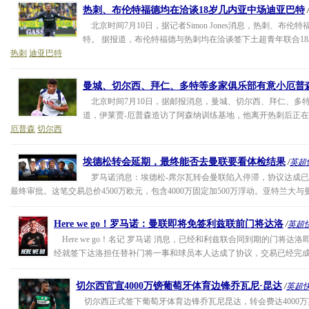
热刺、布伦特福德均在洽谈18岁几内亚中场迪亚巴特
/
北京时间7月10日，据记者Simon Jones消息，热刺、布伦
特。 据报道，布伦特福德与热刺均在洽谈签下土超青年联合18岁
热刺
迪亚巴特
曼城、切尔西、拜仁、多特等多家俱乐部有意小厄普
北京时间7月10日，据邮报消息，曼城、切尔西、拜仁、多特
道，伊莱贾-厄普森造访了阿森纳训练基地，他离开热刺后正在敲
厄普森
切尔西
埃德松转会延期，最终能否去曼联要看体检结果
/
英超
罗马诺消息：埃德松-席尔瓦转会曼联陷入停滞，协议达成已
最终审批。这笔交易总价4500万欧元，包含4000万固定加500万浮动。亚特兰大与曼
Here we go！罗马诺：曼联即将免签利兹联前门将达洛
/
英超
Here we go！名记 罗马诺 消息，已经和利兹联合同到期的门将达
经就签下达洛担任替补门将一事和球员本人达成了协议，交易已经完成，
切尔西官宣4000万镑葡萄牙体育边锋乔瓦尼·昆达
/
英超
切尔西正式签下葡萄牙体育边锋乔瓦尼昆达，转会费达4000万