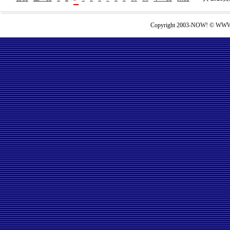
Copyright 2003-NOW! © WWW