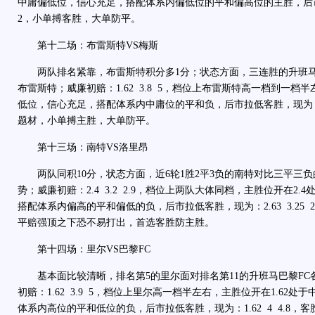
中庸偏低位，信心充足，搭配体系内偏低位的平和偏高位的主胜，后市顶
2，小单搏客胜，大单防平。
第十二场：布雷斯特VS梅斯
两队排名紧靠，布雷斯特积分多1分；状态方面，三连胜的升班
布雷斯特；威廉初赔：1.62 3.8 5，档位上布雷斯特高一档到一档半
低位，信心充足，搭配体系内中庸位的平和负，后市拉低客胜，现为：1.7
题材，小单搏主胜，大单防平。
第十三场：南特VS洛里昂
两队同积10分，状态方面，近6轮1胜2平3负的南特对比三平三
势；威廉初赔：2.4 3.2 2.9，档位上两队大体同档，主胜位开在2
搭配体系内偏高的平和偏低的负，后市拉低客胜，现为：2.63 3.25 
平赔强顶之下恐不易打出，首选客胜防主胜。
第十四场：里尔VS巴黎FC
基本面比较清晰，排名第5的里尔面对排名第11的升班马巴黎F
初赔：1.62 3.9 5，档位上里尔高一档半左右，主胜位开在1.62
体系内高位的平和低位的负，后市拉低客胜，现为：1.62 4 4.8