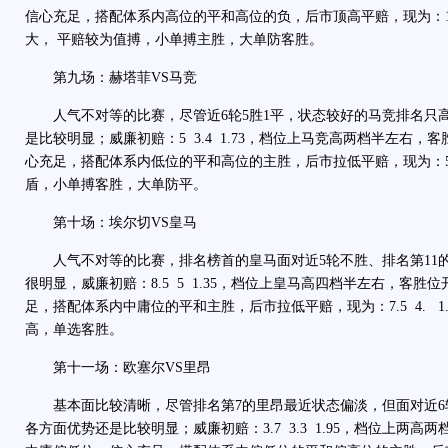
信心充足，搭配体系内高位的平和高位的负，后市顶高平赔，现为：1.55
大， 平赔较为值搏，小单搏主胜，大单防客胜。
第九场：赫塔菲VS马竞
人气不对等的比赛，尽管近6轮5胜1平，状态较好的马竞排名只
是比较明显；威廉初赔：5 3.4 1.73，档位上马竞高两档半左右，客
心充足，搭配体系内低位的平和高位的主胜，后市拉低平赔，现为：5 3.
盾，小单搏客胜，大单防平。
第十场：埃尔切VS皇马
人气不对等的比赛，排名榜首的皇马面对近5轮不胜、排名第11
很明显，威廉初赔：8.5 5 1.35，档位上皇马高四档半左右，客胜位
足，搭配体系内中庸位的平和主胜，后市拉低平赔，现为：7.5 4. 1
高，单选客胜。
第十一场：欧塞尔VS里昂
基本面比较清晰，尽管排名第7的里昂最近状态偏淡，但面对近
各方面优势还是比较明显；威廉初赔：3.7 3.3 1.95，档位上两高两