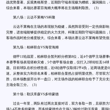
战优势显著。反观奥格斯堡，近期防守端表现极为糟糕，漏洞频出，
综合来看，本场比赛霍芬海姆大概率将在主场顺利取胜。（3）
第八场：云达不莱梅VS科隆
云达不莱梅在主场的表现较为稳健，虽然阵容受到一定伤病影响
完整，进攻端能够提供稳定的火力支持。科隆近期防守端问题频出，
客场作战时抢分难度较大。综合来看，本场比赛云达不莱梅有望凭借
第九场：柏林联合VS海登海姆
德甲11轮战罢，柏林联合暂列积分榜第8位，近4个德甲主场赛
本赛季客场表现堪称灾难，5个德甲客场全败，仅打入2球却狂丢14
题。目前球队在积分榜垫底，近6轮德甲仅取得2平4负，近两场更是
迷。从整体实力和排名来看，柏林联合显然占据明显优势。尽管双方
胜，但本场数据开出半一盘口，对主场作战的柏林联合给予了充分支
主场全取三分。（3）
第十场：勒沃库森VS多特蒙德
过去一年里，两队有过两次直接对话，双方各取一胜，且获胜方
场2-4不敌多特蒙德，而多特蒙德也在主场2-3输给过勒沃库森，两