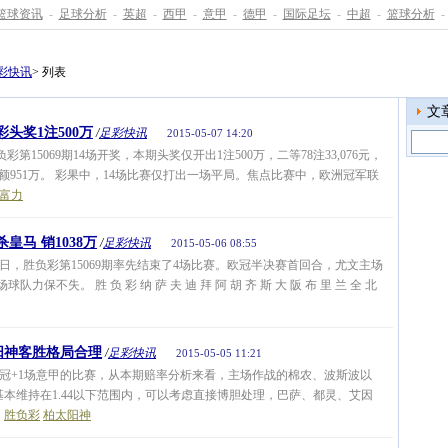
篮球资讯
-
足球分析
-
英超
-
西甲
-
意甲
-
德甲
-
国际足坛
-
中超
-
篮球分析
-
彩快讯
> 列表
文
头奖1注500万
/
足彩快讯
2015-05-07 14:20
15069期14场开奖，本期头奖仅开出1注500万，二等78注33,076元，
投注额951万。 彩果中，14场比赛仅打出一场平局。焦点比赛中，欧洲冠军联
富力
杀皇马 销1038万
/
足彩快讯
2015-05-06 08:55
5日，胜负彩第15069期率先结束了4场比赛。欧冠半决赛首回合，尤文主场
保不失。 胜 负 彩 纳 萨 夫 迪 拜 阿 胡 齐 斯 大 阪 布 里 兰 全 北
太阳神客胜格局合理
/
足彩快讯
2015-05-05 11:21
场欧冠+1场意甲的比赛，从本期赔率分析来看，主场作战的棉农、波斯波以
本维持在1.44以下范围内，可以考虑直接博胆处理，巴萨、都灵、艾因
.
胜负彩
柏太阳神