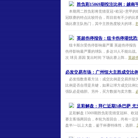
胜负彩15069期投注比例：越
本期周二胜负彩将竞猜亚冠+欧冠+意甲的
冠联赛的特点比较符合，而目前有不少的比赛
场比赛主队热门，其中主胜热度较大的球...
英超伤停报告：纽卡伤停堪忧恐10人
纽卡斯尔受伤停影响最严重 英超伤停报告
伤停影响最严重的球队，多达10人不能出战。 
次 球员 原因 复出时间 下场比赛上阵...
英超
必发交易市场：广州恒大主胜成交比例
必发指数查看方法：成交比例是交易所较为
比例是否合理是关键，如果让球方成交比例
强队必是稳胆。另外，买方数据与卖方数...
足彩解盘：拜仁近期3杀巴萨 尤
足彩解盘 15069期胜负彩竞猜亚冠杯、
赛主客场两回合，本轮为首回合，尚有一定
盘半/一以上大盘，鉴于杯赛特殊性，选胆...