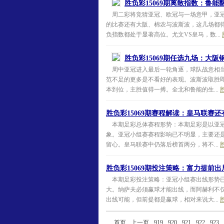
胜负彩15069期离散指数：鲁能
周二彩将竞猜亚冠、欧冠与一场意甲，亚冠
的比赛还有大阪、棉农与波斯波，这几场都
负指数都处于显著高位。尤文VS皇马，数...
胜负彩15069期任选九场：大阪
周中亚冠进入最后一轮角逐，球队战意相当
范不足的更多是不看好的表现。波斯波取胜即
本到位，主胜值得一搏。全北和鲁能的生...
胜负彩15069期赛程解读：皇马联赛还
本期足彩总体赛程形势：本期足彩是以亚冠
象。亚冠小组赛赛程影响已不明显，主要还
留心。皇马联赛中仍落后榜首两分，将不...
胜负彩15069期投注策略：富力提前
本期足彩投注策略：亚冠小组赛出线形势已
大。纳萨夫必须赢球才能出线，而阿赫利不
出线可能，但前提都是赢球，相对来说大...
首页
上一页
919
920
921
922
923