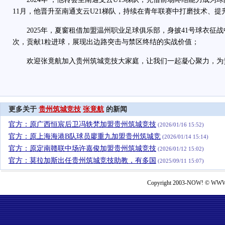
11月，他晋升至南通支云U21梯队，持续在青年联赛中打磨技术、提
2025年，夏窗租借加盟温州职业足球俱乐部，身披41号球衣征战
次，贡献1粒进球，展现出边路突击与禁区终结的实战价值；
欢迎张竟航加入贵州筑城竞技大家庭，让我们一起凝心聚力，为
更多关于
贵州筑城竞技
张竟航
的新闻
官方：原广西恒宸后卫冯轶梵加盟贵州筑城竞技
(2026/01/16 15:52)
官方：原上海海港B队球员廖重九加盟贵州筑城竞
(2026/01/14 15:14)
官方：原定南赣联中场许嘉俊加盟贵州筑城竞技
(2026/01/12 15:02)
官方：莫拉加斯出任贵州筑城竞技助教，有多国
(2025/09/11 15:07)
Copyright 2003-NOW! © WWW