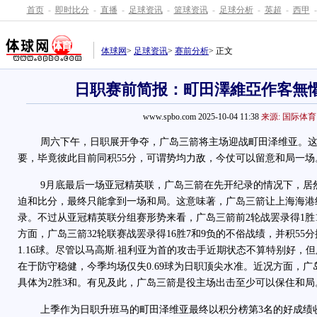
首页
-
即时比分
-
直播
-
足球资讯
-
篮球资讯
-
足球分析
-
英超
-
西甲
-
体球网
>
足球资讯
>
赛前分析
> 正文
日职赛前简报：町田澤維亞作客無
www.spbo.com 2025-10-04 11:38
来源: 国际体育
周六下午，日职展开争夺，广岛三箭将主场迎战町田泽维亚。这
要，毕竟彼此目前同积55分，可谓势均力敌，今仗可以留意和局一场
9月底最后一场亚冠精英联，广岛三箭在先开纪录的情况下，居
迫和比分，最终只能拿到一场和局。这意味著，广岛三箭让上海海港
录。不过从亚冠精英联分组赛形势来看，广岛三箭前2轮战罢录得1胜
方面，广岛三箭32轮联赛战罢录得16胜7和9负的不俗战绩，并积55
1.16球。尽管以马高斯.祖利亚为首的攻击手近期状态不算特别好，
在于防守稳健，今季均场仅失0.69球为日职顶尖水准。近况方面，广
具体为2胜3和。有见及此，广岛三箭是役主场出击至少可以保住和局
上季作为日职升班马的町田泽维亚最终以积分榜第3名的好成绩