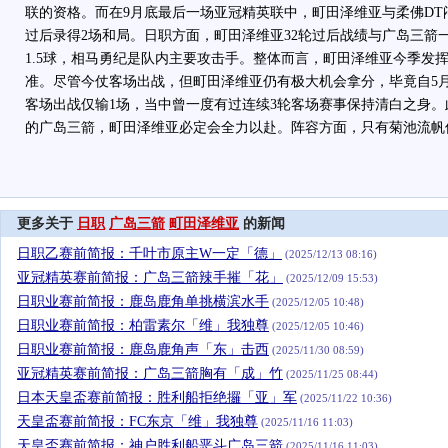
联的资格。而在9月底最后一场亚冠精英联中，町田泽维亚与柔佛DT
过后录得2场和局。日职方面，町田泽维亚32轮过后战绩与广岛三箭
1.5球，相马勇纪是队内主要攻击手。整体而言，町田泽维亚今季发
准。尽管今仗客场出战，但町田泽维亚仍有极大机会拿分，毕竟自5月
客场出战仅输1场，当中曾一度有过连续3轮客场赛事保持清白之身
的广岛三箭，町田泽维亚必定会全力以赴。阵容方面，只有菊池流帆
更多关于
日职
广岛三箭
町田泽维亚
的新闻
日职乙赛前简报：千叶市原主W一定「德」
(2025/12/13 08:16)
亚冠精英赛前简报：广岛三箭辣手摧「花」
(2025/12/09 15:53)
日职业赛前简报：鹿岛鹿角单挑横滨水手
(2025/12/05 10:48)
日职业赛前简报：柏雷素尔「维」我独尊
(2025/12/05 10:46)
日职业赛前简报：鹿岛鹿角声「东」击西
(2025/11/30 08:59)
亚冠精英赛前简报：广岛三箭胸有「成」竹
(2025/11/25 08:44)
日本天皇盃赛前简报：胜利船拒绝攞「亚」军
(2025/11/22 10:36)
天皇盃赛前简报：FC东京「维」我独尊
(2025/11/16 11:03)
天皇盃赛前简报：神户胜利船恶斗广岛三箭
(2025/11/16 11:03)