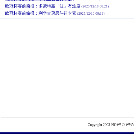
欧冠杯赛前简报：多蒙特赢「波」冇难度
(2025/12/10 08:21)
欧冠杯赛前简报：利华古逊恶斗纽卡素
(2025/12/10 08:19)
Copyright 2003-NOW! © WWW