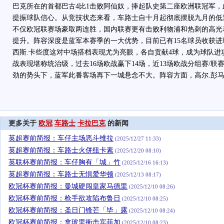
巴克所在的首都巴古4比1击败阿仙奴，捧起队史第二座欧洲联冠军
提振球队信心。从竞技状态来看，车路士自十月起彻底摆脱九月的低迷
不仅欧冠联赛场豪取两连胜，国内联赛更有击败利物浦和热刺的高光
提升。阵容深度是蓝军本赛季的一大优势，目前已有15名球员收获进
西斯.卡些度这对中场搭档表现尤为亮眼，各自贡献4球，成为球队进
战表现堪称统治级，过去16场欧战赢下14场，近13场欧战分组赛/联
劲的势头下，蓝军此番客场再下一城悬念不大。阵容方面，高尔.彭马
更多关于
欧冠
车路士
卡拉巴克
的新闻
英超赛前简报：车仔主场恶斗维拉
(2025/12/27 11:33)
英超赛前简报：车路士火併纽卡素
(2025/12/20 08:10)
英联杯赛前简报：车仔胸有「城」竹
(2025/12/16 16:13)
英超赛前简报：车路士无惧爱华顿
(2025/12/13 08:17)
欧冠杯赛前简报：曼城硬闯皇家马德里
(2025/12/10 08:26)
欧冠杯赛前简报：枪手欲攻陷布鲁日
(2025/12/10 08:25)
欧冠杯赛前简报：圣日门锋芒「毕」露
(2025/12/10 08:24)
欧冠杯赛前简报：拿玻里衝击宾菲加
(2025/12/10 08:23)