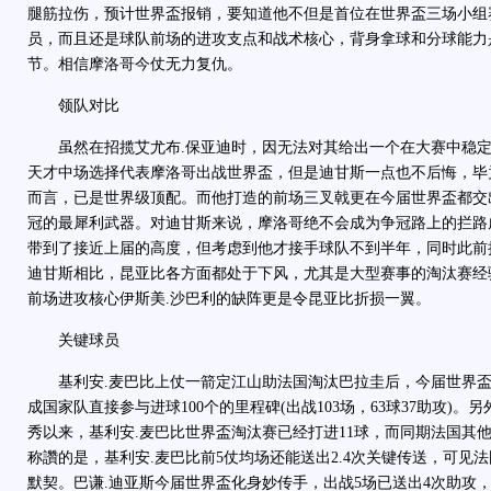
腿筋拉伤，预计世界盃报销，要知道他不但是首位在世界盃三场小组
员，而且还是球队前场的进攻支点和战术核心，背身拿球和分球能力
节。相信摩洛哥今仗无力复仇。
领队对比
虽然在招揽艾尤布.保亚迪时，因无法对其给出一个在大赛中稳定
天才中场选择代表摩洛哥出战世界盃，但是迪甘斯一点也不后悔，毕
而言，已是世界级顶配。而他打造的前场三叉戟更在今届世界盃都交
冠的最犀利武器。对迪甘斯来说，摩洛哥绝不会成为争冠路上的拦路
带到了接近上届的高度，但考虑到他才接手球队不到半年，同时此前
迪甘斯相比，昆亚比各方面都处于下风，尤其是大型赛事的淘汰赛经
前场进攻核心伊斯美.沙巴利的缺阵更是令昆亚比折损一翼。
关键球员
基利安.麦巴比上仗一箭定江山助法国淘汰巴拉圭后，今届世界盃已
成国家队直接参与进球100个的里程碑(出战103场，63球37助攻)。另
秀以来，基利安.麦巴比世界盃淘汰赛已经打进11球，而同期法国其他
称讚的是，基利安.麦巴比前5仗均场还能送出2.4次关键传送，可见
默契。巴谦.迪亚斯今届世界盃化身妙传手，出战5场已送出4次助攻