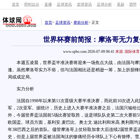
首页
-
即时比分
-
直播
-
足球资讯
-
篮球资讯
-
足球分析
-
英超
-
西甲
-
首页
>
足球资讯
>
赛前分析
> 正文
世界杯赛前简报：摩洛哥无力复
www.spbo.com 2026-07-09 06:41
来源: 国际体育
本週五凌晨，世界盃半准决赛将迎来一场焦点大战，由法国与摩
逢。虽然摩洛哥实力不俗，但与法国相比还是稍逊一筹，加上折损锋
局或成定局。
实力分析
法国自1998年以来第11次晋级大赛半准决赛，而此前10次进入
军，2次亚军。据统计，历史上进入大赛半准决赛之后，法国只输给
外，今届世界盃法国前5场比赛皆取胜，这是球队队史第二次大赛前5场
欧国盃。球员方面，基利安.麦巴比、奥士文.迪比利和米高.奥利斯均直
年3R巴西之后的首队。儘管摩洛哥上仗轻取加拿大后连续2届世界盃
史，但是上届世界盃被法国淘汰的惨痛经历令球队上下心有馀悸‌。雪