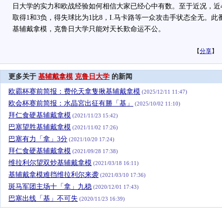
日大学的实力和欧战经验如何相信大家已经心中有数。至于近况，近
取得1和3负，得失球比为1比8，I.马卡路等一众攻击手状态全无。
基辅戴拿模，克鲁日大学只能对天长歎命运不公。
【
分享
】
更多关于
基辅戴拿模
克鲁日大学
的新闻
欧霸杯赛前简报：费伦天拿隻揪基辅戴拿模
(2025/12/11 11:47)
欧会杯赛前简报：水晶宮出征有勝「基」
(2025/10/02 11:10)
拜仁食硬基辅戴拿模
(2021/11/23 15:42)
巴塞望胜基辅戴拿模
(2021/11/02 17:26)
巴塞有力「拿」3分
(2021/10/20 17:24)
拜仁食硬基辅戴拿模
(2021/09/28 17:38)
维拉利尔望双炒基辅戴拿模
(2021/03/18 16:11)
基辅戴拿模难挡维拉利尔来袭
(2021/03/10 17:36)
斑马军团主场十「拿」九稳
(2020/12/01 17:43)
巴塞出线「基」不可失
(2020/11/23 16:39)