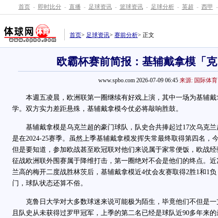
首页
-
即时比分
-
直播
-
足球资讯
-
篮球资讯
-
足球分析
-
英超
-
西甲
-
首页
>
足球资讯
>
赛前分析
> 正文
欧霸杯赛前简报：基辅戴拿模「克
www.spbo.com 2026-07-09 06:45
来源: 国际体育
本週五凌晨，欧洲联第一圈继续有好戏上演，其中一场为基辅戴
学。双方实力差距悬殊，基辅戴拿模今仗必将敲响胜鼓。
基辅戴拿模是乌克兰超的豪门球队，队史合共捧起过17次乌克兰
是在2024-25赛季。虽然上季基辅戴拿模发挥失常最终取得第四名
但是要知道，参加欧战甚至欧冠联对他们来说属于家常便饭，欧战经
征战欧洲联外围赛属于降维打击，第一圈绝对不会是他们的终点。近
兰高的梅开二度战胜林茨后，基辅戴拿模近4仗会友赛取得2胜1和1
门，球队状态还算不俗。
克鲁日大学对大多数球迷来说可能极为陌生，毕竟他们不但是一
且队史从未获得过罗甲冠军，上季的第二名已经是球队近90多年来