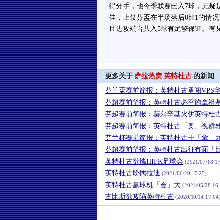
得分手，他今季联赛已入7球，无疑
佳，上仗芬盃在半场落后0比1的情况
且进攻端合共入5球有足够保证。有
更多关于
萨拉热窝
英特杜古
的新闻
芬兰盃赛前简报：英特杜古勇闯VPS
芬超赛前简报：英特杜古必宰施拿祖
芬超赛前简报：赫尔辛基火併英特杜
芬超赛前简报：英特杜古「奥」视群
芬兰杯赛前简报：英特杜古十「拿」
芬超赛前简报：英特杜古出征冇面「
英特杜古欲擒HIFK足球会
(2021/07/18 17
英特杜古盼擒拉迪
(2021/06/29 17:25)
英特杜古赢球机「会」大
(2021/05/28 16:
古比斯欲攻陷英特杜古
(2020/10/14 17:04