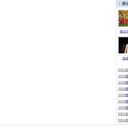
频
瑞士0
自由
NBA
|
2026
|
2026
|
2026
|
2026
|
2026
|
2026
|
NBA
|
NBA
|