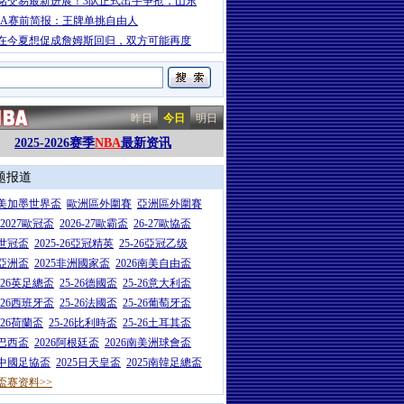
铭交易最新进展！3队正式出手争抢，山东
BA赛前简报：王牌单挑自由人
在今夏想促成詹姆斯回归，双方可能再度
昨日
今日
明日
2025-2026赛季
NBA
最新资讯
题报道
26美加墨世界盃
歐洲區外圍賽
亞洲區外圍賽
6-2027歐冠盃
2026-27歐霸盃
26-27歐協盃
5世冠盃
2025-26亞冠精英
25-26亞冠乙级
7亞洲盃
2025非洲國家盃
2026南美自由盃
5-26英足總盃
25-26德國盃
25-26意大利盃
5-26西班牙盃
25-26法國盃
25-26葡萄牙盃
5-26荷蘭盃
25-26比利時盃
25-26土耳其盃
6巴西盃
2026阿根廷盃
2026南美洲球會盃
6中國足協盃
2025日天皇盃
2025南韓足總盃
盃赛资料>>