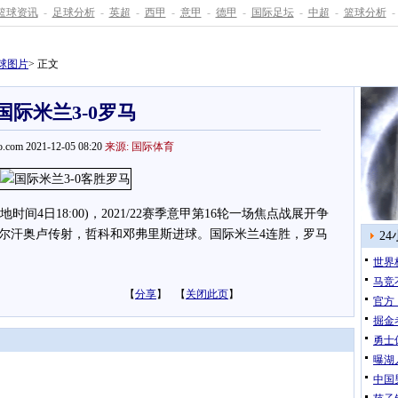
篮球资讯
-
足球分析
-
英超
-
西甲
-
意甲
-
德甲
-
国际足坛
-
中超
-
篮球分析
-
球图片
> 正文
国际米兰3-0罗马
.com 2021-12-05 08:20
来源: 国际体育
时间4日18:00)，2021/22赛季意甲第16轮一场焦点战展开争
恰尔汗奥卢传射，哲科和邓弗里斯进球。国际米兰4连胜，罗马
2
世界
马竞
【
分享
】 【
关闭此页
】
官方
掘金
勇士
曝湖
中国