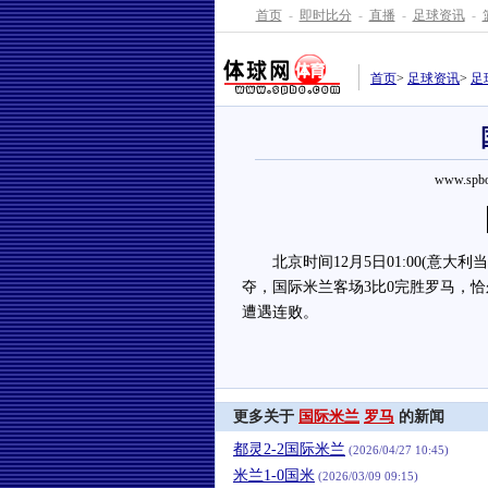
首页
-
即时比分
-
直播
-
足球资讯
-
首页
>
足球资讯
>
足
www.spbo
北京时间12月5日01:00(意大利当地
夺，国际米兰客场3比0完胜罗马，
遭遇连败。
更多关于
国际米兰
罗马
的新闻
都灵2-2国际米兰
(2026/04/27 10:45)
米兰1-0国米
(2026/03/09 09:15)