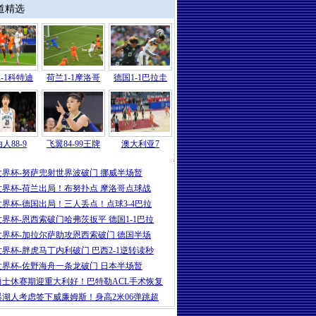
道精选
-1科特迪
荷兰1-1摩洛哥
德国1-1巴拉圭
人88-9
飞翼84-99王牌
澳大利亚7
2026
|
世界杯-哈兰德86分绝杀努萨世界波
世界杯-努萨兜射世界波破门 挪威半场暂
世界杯-荷兰出局！布努扑点 摩洛哥点球战
世界杯-德国出局！三人丢点！点球3-4巴拉
世界杯-恩西索破门哈弗茨扳平 德国1-1巴拉
世界杯-加拉尔萨助攻恩西索破门 德国半场
世界杯-胖虎马丁内利破门 巴西2-1逆转读秒
世界杯-佐野海舟一条龙破门 日本半场暂
勇士休赛期迎重大利好！巴特勒ACL手术恢复
曝湖人考虑签下威廉姆斯！身高2米06弹跳超