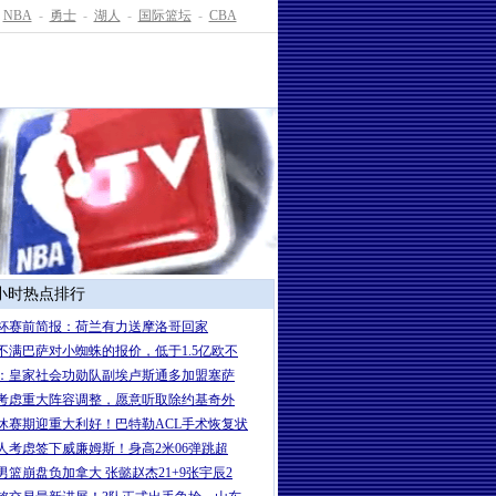
NBA
-
勇士
-
湖人
-
国际篮坛
-
CBA
4小时热点排行
杯赛前简报：荷兰有力送摩洛哥回家
不满巴萨对小蜘蛛的报价，低于1.5亿欧不
：皇家社会功勋队副埃卢斯通多加盟塞萨
考虑重大阵容调整，愿意听取除约基奇外
休赛期迎重大利好！巴特勒ACL手术恢复状
人考虑签下威廉姆斯！身高2米06弹跳超
男篮崩盘负加拿大 张懿赵杰21+9张宇辰2