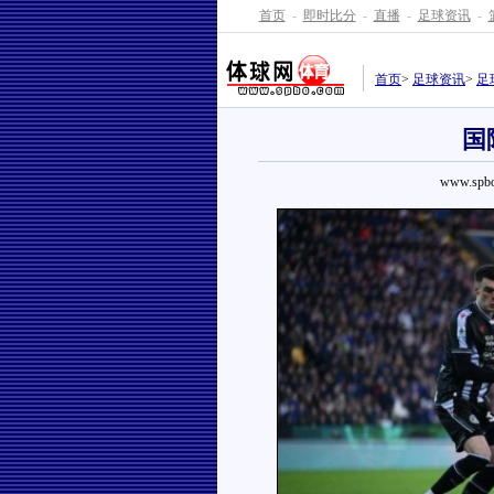
首页
-
即时比分
-
直播
-
足球资讯
-
首页
>
足球资讯
>
足
国
www.spbo