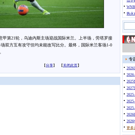
范子
WN
热火
0，意甲第21轮，乌迪内斯主场迎战国际米兰。上半场，劳塔罗接
场双方互有攻守但均未能改写比分。最终，国际米兰客场1-0
。
专
【
分享
】 【
关闭此页
】
20
202
202
202
202
202
202
202
202
更多