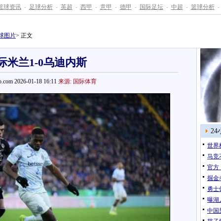
篮球资讯
-
足球分析
-
英超
-
西甲
-
意甲
-
德甲
-
国际足坛
-
中超
-
篮球分析
-
球图片
> 正文
际米兰1-0乌迪内斯
.com 2026-01-18 16:11
来源: 国际体育
2
世界
马竞
官方
掘金
勇士
曝湖
中国