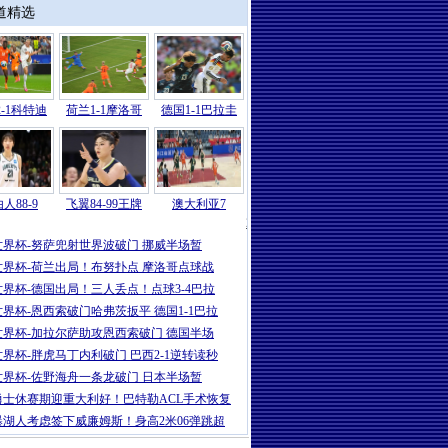
道精选
-1科特迪
荷兰1-1摩洛哥
德国1-1巴拉圭
人88-9
飞翼84-99王牌
澳大利亚7
2026
|
世界杯-哈兰德86分绝杀努萨世界波
世界杯-努萨兜射世界波破门 挪威半场暂
世界杯-荷兰出局！布努扑点 摩洛哥点球战
世界杯-德国出局！三人丢点！点球3-4巴拉
世界杯-恩西索破门哈弗茨扳平 德国1-1巴拉
世界杯-加拉尔萨助攻恩西索破门 德国半场
世界杯-胖虎马丁内利破门 巴西2-1逆转读秒
世界杯-佐野海舟一条龙破门 日本半场暂
勇士休赛期迎重大利好！巴特勒ACL手术恢复
曝湖人考虑签下威廉姆斯！身高2米06弹跳超