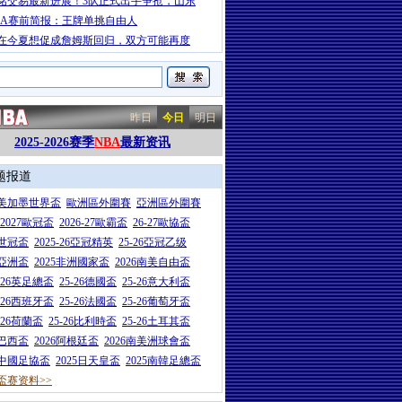
铭交易最新进展！3队正式出手争抢，山东
BA赛前简报：王牌单挑自由人
在今夏想促成詹姆斯回归，双方可能再度
昨日
今日
明日
2025-2026赛季
NBA
最新资讯
题报道
26美加墨世界盃
歐洲區外圍賽
亞洲區外圍賽
6-2027歐冠盃
2026-27歐霸盃
26-27歐協盃
5世冠盃
2025-26亞冠精英
25-26亞冠乙级
7亞洲盃
2025非洲國家盃
2026南美自由盃
5-26英足總盃
25-26德國盃
25-26意大利盃
5-26西班牙盃
25-26法國盃
25-26葡萄牙盃
5-26荷蘭盃
25-26比利時盃
25-26土耳其盃
6巴西盃
2026阿根廷盃
2026南美洲球會盃
6中國足協盃
2025日天皇盃
2025南韓足總盃
盃赛资料>>