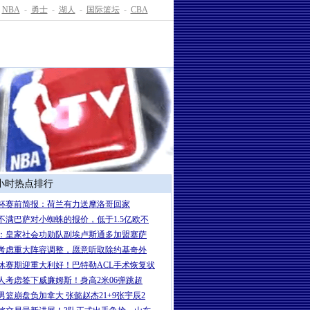
NBA
-
勇士
-
湖人
-
国际篮坛
-
CBA
4小时热点排行
杯赛前简报：荷兰有力送摩洛哥回家
不满巴萨对小蜘蛛的报价，低于1.5亿欧不
：皇家社会功勋队副埃卢斯通多加盟塞萨
考虑重大阵容调整，愿意听取除约基奇外
休赛期迎重大利好！巴特勒ACL手术恢复状
人考虑签下威廉姆斯！身高2米06弹跳超
男篮崩盘负加拿大 张懿赵杰21+9张宇辰2