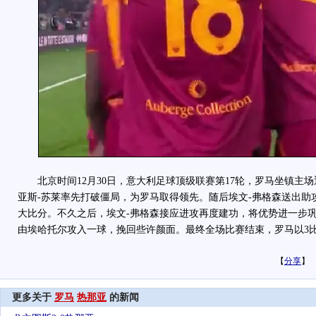
北京时间12月30日，意大利足球顶级联赛第17轮，罗马坐镇主
亚斯-苏莱率先打破僵局，为罗马取得领先。随后埃文-弗格森送出助
大比分。不久之后，埃文-弗格森接应进攻再度建功，将优势进一步
由埃哈托尔攻入一球，挽回些许颜面。最终全场比赛结束，罗马以3比
【
分享
】
更多关于
罗马
热那亚
的新闻