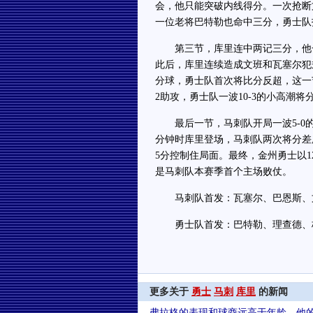
会，他只能突破内线得分。一次抢断
一位老将巴特勒也命中三分，勇士队打
第三节，库里连中两记三分，他一
此后，库里连续造成文班和瓦塞尔犯
分球，勇士队首次将比分反超，这一
2助攻，勇士队一波10-3的小高潮将
最后一节，马刺队开局一波5-0的
分钟时库里登场，马刺队两次将分差
5分控制住局面。最终，金州勇士以1
是马刺队本赛季首个主场败仗。
马刺队首发：瓦塞尔、巴恩斯、
勇士队首发：巴特勒、理查德、
更多关于
勇士
马刺
库里
的新闻
弗拉格的表现和球商远高于年龄，他