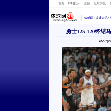
首页
-
即时比分
-
直播
-
足球资讯
-
体球网
>
篮球资讯
>
勇士125-120终结
www.spbo