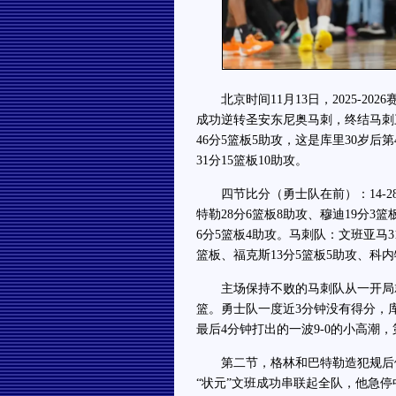
北京时间11月13日，2025-202
成功逆转圣安东尼奥马刺，终结马刺
46分5篮板5助攻，这是库里30岁后
31分15篮板10助攻。
四节比分（勇士队在前）：14-28、35
特勒28分6篮板8助攻、穆迪19分3
6分5篮板4助攻。马刺队：文班亚马31
篮板、福克斯13分5篮板5助攻、科内
主场保持不败的马刺队从一开局就
篮。勇士队一度近3分钟没有得分，
最后4分钟打出的一波9-0的小高潮，第
第二节，格林和巴特勒造犯规后依
“状元”文班成功串联起全队，他急