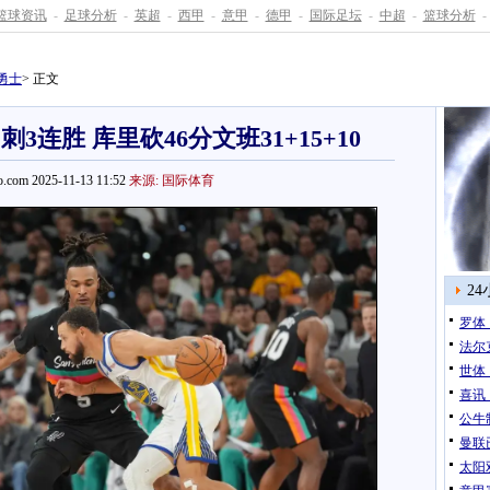
篮球资讯
-
足球分析
-
英超
-
西甲
-
意甲
-
德甲
-
国际足坛
-
中超
-
篮球分析
-
勇士
> 正文
马刺3连胜 库里砍46分文班31+15+10
.com 2025-11-13 11:52
来源: 国际体育
2
罗体
法尔
世体
喜讯
公牛
曼联
太阳双