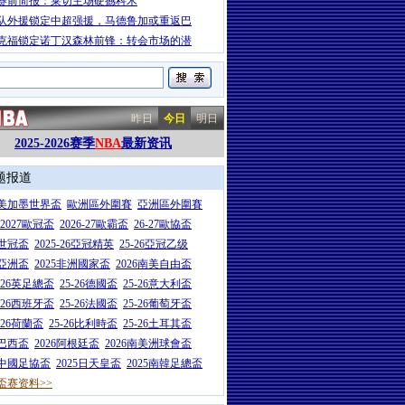
赛前简报：莱切主场硬撼科木
队外援锁定中超强援，马德鲁加或重返巴
克福锁定诺丁汉森林前锋：转会市场的潜
昨日
今日
明日
2025-2026赛季
NBA
最新资讯
题报道
26美加墨世界盃
歐洲區外圍賽
亞洲區外圍賽
6-2027歐冠盃
2026-27歐霸盃
26-27歐協盃
5世冠盃
2025-26亞冠精英
25-26亞冠乙级
7亞洲盃
2025非洲國家盃
2026南美自由盃
5-26英足總盃
25-26德國盃
25-26意大利盃
5-26西班牙盃
25-26法國盃
25-26葡萄牙盃
5-26荷蘭盃
25-26比利時盃
25-26土耳其盃
6巴西盃
2026阿根廷盃
2026南美洲球會盃
6中國足協盃
2025日天皇盃
2025南韓足總盃
盃赛资料>>