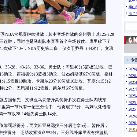
意甲
泰山
法兰
6赛季NBA常规赛继续激战，其中客场作战的金州勇士以125-120
三连胜，同时也是马刺队本赛季首个主场败仗。库里砍下了
第43次砍下40+，NBA历史第二多，仅次于乔丹（44次）。文班
专
-28、43-28、33-36。勇士队：库里46分5篮板5助攻、巴
20
篮板3助攻、霍福德9分3篮板3助攻、波杰姆斯基6分6篮板、格林
202
分15篮板10助攻、卡斯尔23分10篮板10助攻、瓦塞尔15分2
202
特12分、巴恩斯11分2篮板、凯尔登6分9篮板。
202
202
占据领先，文班亚马凭借身高优势多次在勇士队内线扣
202
库里第一节只有一记三分命中，他贡献了5分，马刺队凭借着
202
一节以28-14领先勇士队14分。
202
202
靠罚球得分，而文班亚马远投三分后连拿5分。暂停后，
更多
停中投得分，还助攻索汉命中3分。三分线外库里没有投篮机