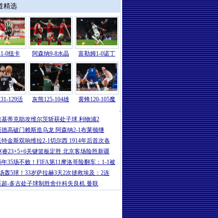
道精选
1-0纽卡
阿森纳9-8水晶
富勒姆1-0诺丁
31-129活
灰熊125-104雄
黄蜂120-105魔
意甲
|
卡卢卢破门伊尔迪兹建功 尤文2-
埃基蒂克助攻维尔茨斩获处子球 利物浦2
厄德高破门赖斯造乌龙 阿森纳2-1布莱顿继
沃特金斯双响维拉2-1切尔西 1914年后首次各
赵睿23+5+6关键篮板定胜 北京客场险胜新疆
16年35场不败！FIFA第11摩洛哥险翻车：1-1被
5场轰5球！33岁萨拉赫3天2次拯救埃及：2连
英超-多古处子球制胜舍什科失良机 曼联