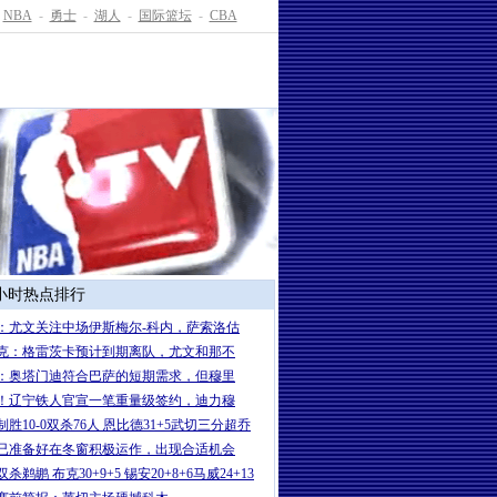
NBA
-
勇士
-
湖人
-
国际篮坛
-
CBA
4小时热点排行
：尤文关注中场伊斯梅尔-科内，萨索洛估
克：格雷茨卡预计到期离队，尤文和那不
：奥塔门迪符合巴萨的短期需求，但穆里
！辽宁铁人官宣一笔重量级签约，迪力穆
制胜10-0双杀76人 恩比德31+5武切三分超乔
已准备好在冬窗积极运作，出现合适机会
杀鹈鹕 布克30+9+5 锡安20+8+6马威24+13