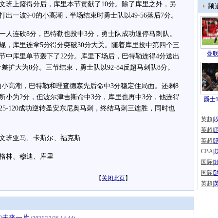
文班上篮得分后，库里本节贡献了10分。除了库里之外，另
频
出一波9-0的小高潮，半场结束时勇士队以49-56落后7分。
人连砍8分，巴特勒也投中3分，勇士队成功逼停马刺队。
规，库里连拿5分得分突破30分大关。随着库里投中第四个三
曼联
节中库里单节轰下了22分。库里下场后，巴特勒连得4分送出
分差扩大为8分。三节结束，勇士队以92-84反超马刺队8分。
小高潮，巴特勒和理查德森先后命中3分稳定住局面。还剩8
所小为2分，但波尔津吉斯命中3分，库里也再中3分，他连得
爵士1
25-120成功逆转圣安东尼奥马刺，终结马刺三连胜，同时也
英超
|
英超
|
文班亚马、卡斯尔、福克斯
英超
|
CBA
|
格林、穆迪、库里
国际
|
国际
|
【
关闭此页
】
英超
|
的未来一片