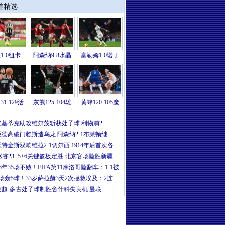
道精选
1-0纽卡
阿森纳9-8水晶
富勒姆1-0诺丁
31-129活
灰熊125-104雄
黄蜂120-105魔
意甲
|
卡卢卢破门伊尔迪兹建功 尤文2-
埃基蒂克助攻维尔茨斩获处子球 利物浦2
厄德高破门赖斯造乌龙 阿森纳2-1布莱顿继
沃特金斯双响维拉2-1切尔西 1914年后首次各
赵睿23+5+6关键篮板定胜 北京客场险胜新疆
16年35场不败！FIFA第11摩洛哥险翻车：1-1被
5场轰5球！33岁萨拉赫3天2次拯救埃及：2连
英超-多古处子球制胜舍什科失良机 曼联