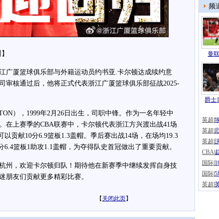
频
州】
曼联
广厦篮球俱乐部与外籍运动员约书亚.卡尔顿达成续约意
司审核通过后，他将正式代表浙江广厦篮球俱乐部征战2025-
爵士1
TON），1999年2月26日出生，司职中锋。作为一名年轻中
英超
|
。在上赛季的CBA联赛中，卡尔顿代表浙江方兴渡出战41场
英超
|
以贡献10分6.9篮板1.3盖帽。季后赛出战14场，在场均19.3
英超
|
分6.4篮板1助攻1.1盖帽，为夺得队史首冠做出了重要贡献。
CBA
|
国际
|
州，欢迎卡尔顿归队！期待他在新赛季中继续发挥自身技
国际
|
迷朋友们贡献更多精彩比赛。
英超
|
【
关闭此页
】