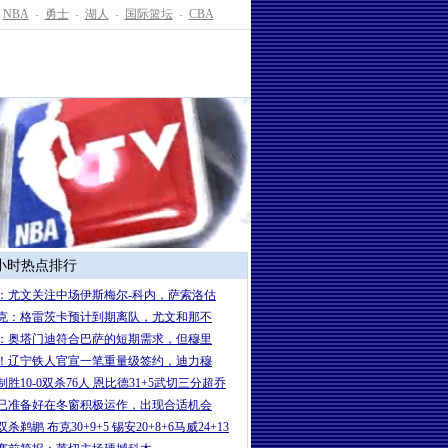
NBA
-
勇士
-
湖人
-
国际篮坛
-
CBA
4小时热点排行
：尤文关注中场伊斯梅尔-科内，萨索洛估
克：格雷茨卡预计到期离队，尤文和那不
：奥塔门迪符合巴萨的短期需求，但穆里
！辽宁铁人官宣一笔重量级签约，迪力穆
制胜10-0双杀76人 恩比德31+5武切三分超乔
已准备好在冬窗积极运作，出现合适机会
杀鹈鹕 布克30+9+5 锡安20+8+6马威24+13