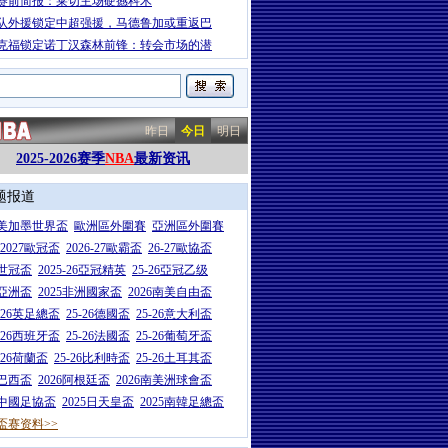
赛前简报：莱切主场硬撼科木
队外援锁定中超强援，马德鲁加或重返巴
克福锁定诺丁汉森林前锋：转会市场的潜
昨日
今日
明日
2025-2026赛季
NBA
最新资讯
题报道
26美加墨世界盃
歐洲區外圍賽
亞洲區外圍賽
6-2027歐冠盃
2026-27歐霸盃
26-27歐協盃
5世冠盃
2025-26亞冠精英
25-26亞冠乙级
7亞洲盃
2025非洲國家盃
2026南美自由盃
5-26英足總盃
25-26德國盃
25-26意大利盃
5-26西班牙盃
25-26法國盃
25-26葡萄牙盃
5-26荷蘭盃
25-26比利時盃
25-26土耳其盃
6巴西盃
2026阿根廷盃
2026南美洲球會盃
6中國足協盃
2025日天皇盃
2025南韓足總盃
盃赛资料>>