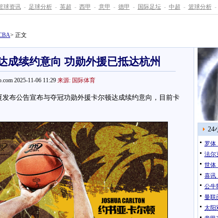
篮球资讯
-
足球分析
-
英超
-
西甲
-
意甲
-
德甲
-
国际足坛
-
中超
-
篮球分析
-
CBA
> 正文
达成续约意向 功勋外援已抵达杭州
.com 2025-11-06 11:29
来源: 国际体育
厦发布公告宣布与夺冠功勋外援卡尔顿达成续约意向，目前卡
2
罗体
法尔
世体
喜讯
公牛
曼联
太阳双