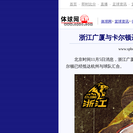
首页
-
即时比分
-
直播
-
足球资讯
-
体球网
>
篮球资讯
>
浙江广厦与卡尔顿
www.spbo
北京时间11月5日消息，浙江广
尔顿已经抵达杭州与球队汇合。