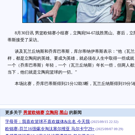
8月30日讯 男篮欧锦赛小组赛，立陶宛94-67战胜黑山。赛后，
蒂斯接受了采访。
谈及瓦兰丘纳斯和乔库巴蒂斯，库尔蒂纳伊蒂斯表示：“他（瓦兰
样，都是立陶宛的英雄。要成为英雄，就必须在人生中取得一些成就
一个（乔库巴蒂斯）年轻，一个（瓦兰丘纳斯）年长一些，但两人都
当下，他们就是立陶宛篮球的一切。”
本场比赛，乔库巴蒂斯得到21分12助3断，瓦兰丘纳斯得到19分5板
更多关于
男篮欧锦赛
立陶宛
黑山
的新闻
字母哥：我喜欢篮球不喜欢媒体&出名 今天我
(2025/09/15 22:32)
欧锦赛-芬兰16强爆冷淘汰塞尔维亚 马尔卡宁29+
(2025/09/07 09:29)