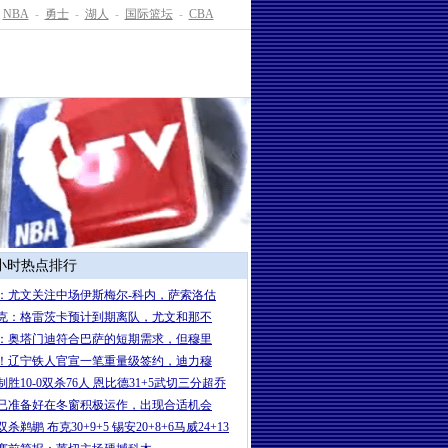
NBA
-
勇士
-
湖人
-
国际篮坛
-
CBA
4小时热点排行
：尤文关注中场伊斯梅尔-科内，萨索洛估
克：格雷茨卡预计到期离队，尤文和那不
：奥塔门迪符合巴萨的短期需求，但穆里
！辽宁铁人官宣一笔重量级签约，迪力穆
制胜10-0双杀76人 恩比德31+5武切三分超乔
已准备好在冬窗积极运作，出现合适机会
杀鹈鹕 布克30+9+5 锡安20+8+6马威24+13