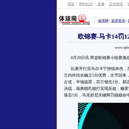
首页
-
即时比分
-
直播
-
足球资讯
-
体球网
>
篮球资讯
>
欧锦赛-马卡14罚
www.spbo
8月28日讯 男篮欧锦赛小组赛激
比赛开打后马尔卡宁持续杀伤，加
兰内外结合确立5分优势，次节回来
占优，半场战罢，芬兰领先1分。易
决战，瑞典稳扎稳打实现反超，穆里
落后1分，马克舒尼关键两罚稳稳命