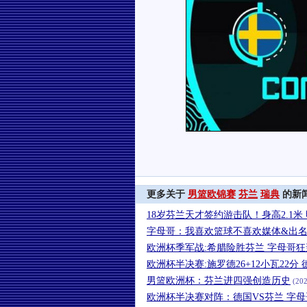
更多关于
男篮欧锦赛
芬兰
瑞典
的新
18岁芬兰天才签约游击队！身高2.1米
字母哥：我喜欢篮球不喜欢媒体&出名
欧洲杯季军战:希腊险胜芬兰 字母哥狂轰3
欧洲杯半决赛:施罗德26+12小瓦22分
男篮欧洲杯：芬兰进四强创造历史
(202
欧洲杯半决赛对阵：德国VS芬兰 字