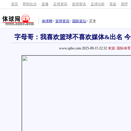
首页
-
即时比分
-
直播
-
足球资讯
-
篮球资讯
-
足球分析
-
英超
-
西甲
-
体球网
>
篮球资讯
>
国际篮坛
> 正文
字母哥：我喜欢篮球不喜欢媒体&出名 
www.spbo.com 2025-09-15 22:32
来源: 国际体育