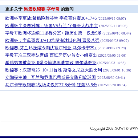
更多关于
男篮欧锦赛
字母哥
的新闻
欧洲杯季军战:希腊险胜芬兰 字母哥狂轰30+17+6
(2025/09/15 09:07)
欧洲杯半决赛对阵：德国VS芬兰 字母哥大战申京
(2025/09/11 09:06)
字母哥欧洲杯连续11场得分25+ 距历史第一仅差9场
(2025/09/10 08:44)
欧洲杯：字母哥轰37+10希腊淘汰以色列 晋级八强
(2025/09/08 09:27)
欧锦赛-芬兰16强爆冷淘汰塞尔维亚 马尔卡宁29+
(2025/09/07 09:29)
字母哥准三双率队晋级 西班牙历史首次小组赛出
(2025/09/05 09:06)
希腊男篮被轰18-0爆冷输波黑遭首败 努尔基奇18
(2025/09/03 14:38)
欧锦赛：东契奇26+10+11首胜 斯洛文尼亚大胜比利
(2025/09/01 16:36)
立陶宛主帅：瓦兰和乔库巴蒂斯是立陶宛篮球国
(2025/08/30 08:41)
马尔卡宁欧锦赛2战场均仅打27.8分钟 狂轰35.5分
(2025/08/30 08:34)
Copyright 2003-NOW! © WWW