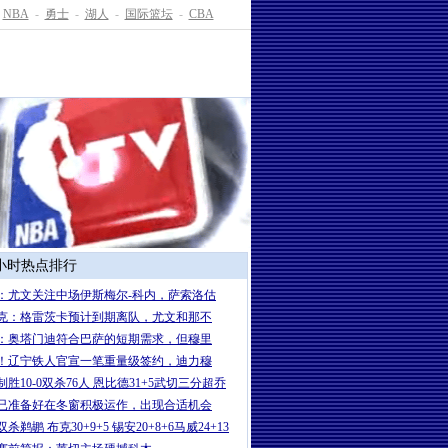
NBA
-
勇士
-
湖人
-
国际篮坛
-
CBA
4小时热点排行
：尤文关注中场伊斯梅尔-科内，萨索洛估
克：格雷茨卡预计到期离队，尤文和那不
：奥塔门迪符合巴萨的短期需求，但穆里
！辽宁铁人官宣一笔重量级签约，迪力穆
制胜10-0双杀76人 恩比德31+5武切三分超乔
已准备好在冬窗积极运作，出现合适机会
杀鹈鹕 布克30+9+5 锡安20+8+6马威24+13