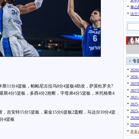
意甲
泰山
法兰
专
20
202
202
斯11分4篮板，帕帕尼古拉乌8分4篮板4助攻，萨莫杜罗夫7
202
基斯4分5篮板，多西4分2抢断，字母弟4分5篮板，米托格鲁4
202
202
202
吉安特15分5篮板，索金15分6篮板2盖帽，马达尔10分4篮
202
分4篮板
202
更多