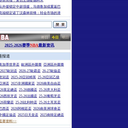
赛前简报：莱切主场硬撼科木
队外援锁定中超强援，马德鲁加或重返巴
克福锁定诺丁汉森林前锋：转会市场的潜
昨日
今日
明日
2025-2026赛季
NBA
最新资讯
题报道
26美加墨世界盃
歐洲區外圍賽
亞洲區外圍賽
6-2027歐冠盃
2026-27歐霸盃
26-27歐協盃
5世冠盃
2025-26亞冠精英
25-26亞冠乙级
7亞洲盃
2025非洲國家盃
2026南美自由盃
5-26英足總盃
25-26德國盃
25-26意大利盃
5-26西班牙盃
25-26法國盃
25-26葡萄牙盃
5-26荷蘭盃
25-26比利時盃
25-26土耳其盃
6巴西盃
2026阿根廷盃
2026南美洲球會盃
6中國足協盃
2025日天皇盃
2025南韓足總盃
盃赛资料>>