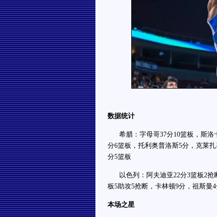
数据统计
希腊：字母哥37分10篮板，斯洛卡
分6篮板，托利奥普洛斯5分，克莱扎
分5篮板
以色列：阿夫迪亚22分3篮板2抢断，
板5助攻5抢断，卡林顿9分，祖斯曼4
本场之星