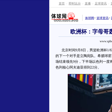
首页
-
即时比分
-
直播
-
足球资讯
-
体球网
>
篮球资讯
>
欧洲杯：字母哥轰
www.spbo
北京时间9月8日，男篮欧洲杯1/8
的下一个对手是立陶宛队。希腊球星字
场结束领先9分，下半场以色列一度
色列核心阿夫迪亚得到22分。