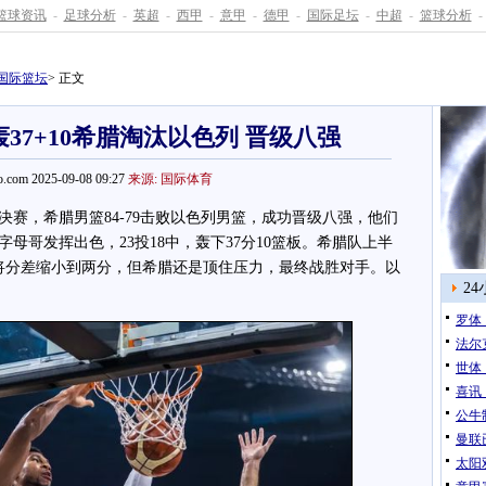
篮球资讯
-
足球分析
-
英超
-
西甲
-
意甲
-
德甲
-
国际足坛
-
中超
-
篮球分析
-
国际篮坛
> 正文
37+10希腊淘汰以色列 晋级八强
.com 2025-09-08 09:27
来源: 国际体育
决赛，希腊男篮84-79击败以色列男篮，成功晋级八强，他们
母哥发挥出色，23投18中，轰下37分10篮板。希腊队上半
将分差缩小到两分，但希腊还是顶住压力，最终战胜对手。以
2
罗体
法尔
世体
喜讯
公牛
曼联
太阳双