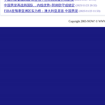
中国男篮再战韩国队，内线优势+郭帅防守或锁定
(2025/11/23 20:32)
FIBA世预赛亚洲区实力榜：澳大利亚居首 中国男篮
(2025/11/23 11:53)
Copyright 2003-NOW! © WWW