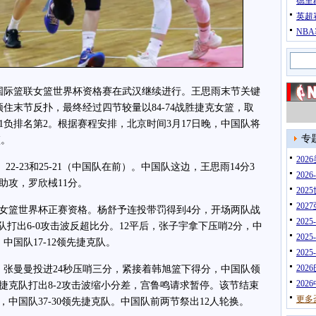
德里
英超
NB
年国际篮联女篮世界杯资格赛在武汉继续进行。王思雨末节关键
住末节反扑，最终经过四节较量以84-74战胜捷克女篮，取
1负排名第2。根据赛程安排，北京时间3月17日晚，中国队将
专
篮。
20
22-23和25-21（中国队在前）。中国队这边，王思雨14分3
202
6助攻，罗欣棫11分。
202
202
篮世界杯正赛资格。杨舒予连投带罚得到4分，开场两队战
202
队打出6-0攻击波反超比分。12平后，张子宇拿下压哨2分，中
202
中国队17-12领先捷克队。
202
202
张曼曼投进24秒压哨三分，紧接着韩旭篮下得分，中国队领
202
捷克队打出8-2攻击波缩小分差，宫鲁鸣请求暂停。该节结束
更多
中国队37-30领先捷克队。中国队前两节祭出12人轮换。