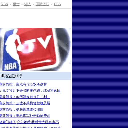
NBA
-
勇士
-
湖人
-
国际篮坛
-
CBA
4小时热点排行
赛前简报：富咸有信心双杀森林
：尤文预计不会买断霍尔姆，球员将返回
赛前简报：华历简奴剑指胜「利」
赛前简报：云达不莱梅誓胜缅恩斯
赛前简报：曼联欲拿维拉洩愤
赛前简报：里昂挥军扑击勒哈费尔
健康门将了,乌尔赖希:我感觉大腿有点不