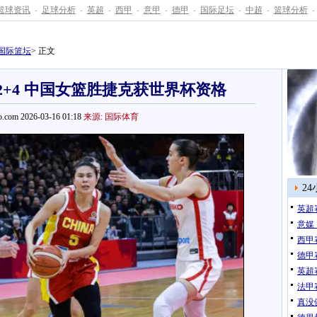
篮球资讯
-
足球分析
-
英超
-
西甲
-
意甲
-
德甲
-
国际足坛
-
中超
-
篮球分析
-
国际篮坛
> 正文
2+4 中国女篮胜捷克获世界杯资格
.com 2026-03-16 01:18
来源: 国际体育
2
英超
意媒
西甲
德甲
英超
法甲
真没