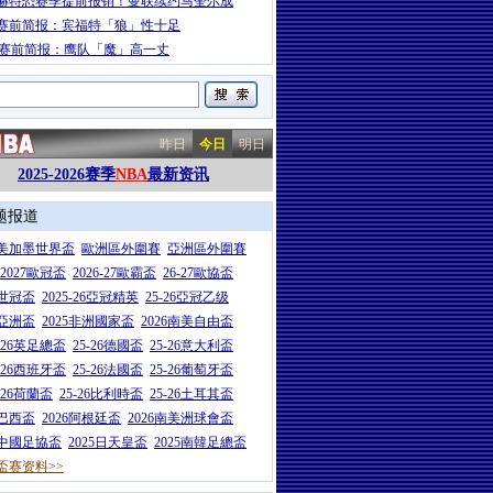
赫特恐赛季提前报销！曼联续约马奎尔成
赛前简报：宾福特「狼」性十足
A赛前简报：鹰队「魔」高一丈
昨日
今日
明日
2025-2026赛季
NBA
最新资讯
题报道
26美加墨世界盃
歐洲區外圍賽
亞洲區外圍賽
6-2027歐冠盃
2026-27歐霸盃
26-27歐協盃
5世冠盃
2025-26亞冠精英
25-26亞冠乙级
7亞洲盃
2025非洲國家盃
2026南美自由盃
5-26英足總盃
25-26德國盃
25-26意大利盃
5-26西班牙盃
25-26法國盃
25-26葡萄牙盃
5-26荷蘭盃
25-26比利時盃
25-26土耳其盃
6巴西盃
2026阿根廷盃
2026南美洲球會盃
6中國足協盃
2025日天皇盃
2025南韓足總盃
盃赛资料>>