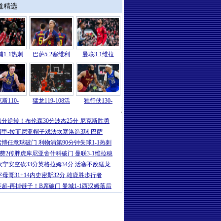
道精选
1-1热刺
巴萨5-2塞维利
曼联3-1维拉
斯110-
猛龙119-108活
独行侠130-
NBA
|
哈登仅13分弗拉格27+10 骑士
21分逆转！布伦森30分波杰25分 尼克斯胜勇
西甲-拉菲尼亚帽子戏法坎塞洛造3球 巴萨
索博任意球破门 利物浦第90分钟失球1-1热刺
B费2传胖虎库尼亚舍什科破门 曼联3-1维拉稳
坎宁安空砍33分英格拉姆34分 活塞不敌猛龙
字母哥31+14内史密斯32分 雄鹿胜步行者
英超-再掉链子！B席破门 曼城1-1西汉姆落后