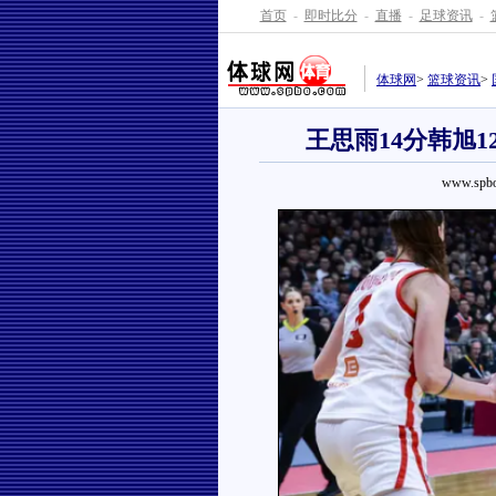
首页
-
即时比分
-
直播
-
足球资讯
-
体球网
>
篮球资讯
>
王思雨14分韩旭1
www.spbo