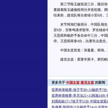
第三节陈玉婕投进三分，随后张子
紧接着陈玉婕抛投得分并造犯规。两
结束前，捷克队将分差缩小至6分。三
末节韩旭打板得分，中国队领先1
至6分，宫鲁鸣请求暂停。罗欣棫命
王思雨和杨舒予各自命中三分，中国
停。王思雨再拿4分，比赛失去悬念
中国女篮首发：张曼曼、韩旭、
捷克女篮：霍莱辛斯卡、斯托帕洛
更多关于
中国女篮
捷克女篮
的新闻
世界杯资格赛-张子宇20+11杨舒予7
世界杯资格赛-李月汝21+11韩旭14分
刘禹彤砍17+7张子宇11分 中国女篮
热身赛-陈明伶21分杨舒予14+6 中国