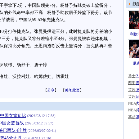
频
宇拿下2分，中国队领先7分。杨舒予持球突破上篮得分，
队的外线命中率都不高，杨舒予助攻唐子婷篮下得分。该节
节战罢，中国队59-53领先捷克队。
0分打停捷克队。张曼曼投进三分，此时捷克队将分差缩小
利物浦
中三分，捷克队又将分差缩小至4分。张曼曼被吹违体犯规，
队保持比分领先。王思雨抢断反击上篮得分，捷克队再叫暂
。
尼克
罗欣棫、杨舒予、唐子婷
勇士
|
娃、沃拉科娃、哈姆佐娃、切霍娃
西甲
|
英超
|
【
分享
】 【
关闭此页
】
英超
|
NBA
|
NBA
|
分 中国女篮负比
(2026/03/12 17:58)
英超
|
 中国女篮首战
(2026/03/12 09:57)
双杀巴西队4连胜
(2026/03/07 09:41)
女篮45分大胜
(2026/02/11 22:16)