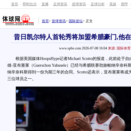
首页
-
即时比分
-
直播
-
足球资讯
-
篮球资讯
-
足球分析
-
英超
-
西甲
-
首页
>
篮球资讯
>
国际篮坛
> 正文
昔日凯尔特人首轮秀将加盟希腊豪门,他
www.spbo.com 2026-07-08 16:04
来源: 国际体育
根据美国媒体HoopsHype记者Michael Scotto的报道，此前
雄-亚布塞莱（Guerschon Yabusele）已经与希腊联赛劲旅帕纳
纳辛奈科斯得到一份为期三年的合同。Scotto还表示，亚布塞莱将
三位球员之一。