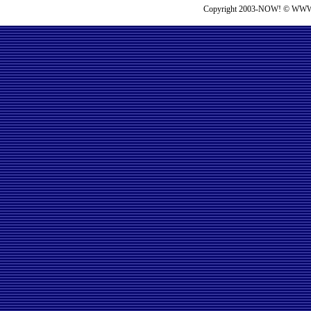
Copyright 2003-NOW! © WWW