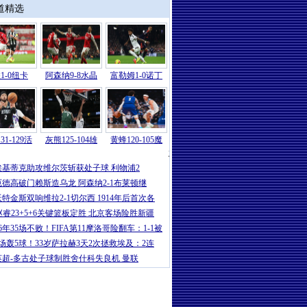
道精选
1-0纽卡
阿森纳9-8水晶
富勒姆1-0诺丁
31-129活
灰熊125-104雄
黄蜂120-105魔
意甲
|
卡卢卢破门伊尔迪兹建功 尤文2-
埃基蒂克助攻维尔茨斩获处子球 利物浦2
厄德高破门赖斯造乌龙 阿森纳2-1布莱顿继
沃特金斯双响维拉2-1切尔西 1914年后首次各
赵睿23+5+6关键篮板定胜 北京客场险胜新疆
16年35场不败！FIFA第11摩洛哥险翻车：1-1被
5场轰5球！33岁萨拉赫3天2次拯救埃及：2连
英超-多古处子球制胜舍什科失良机 曼联