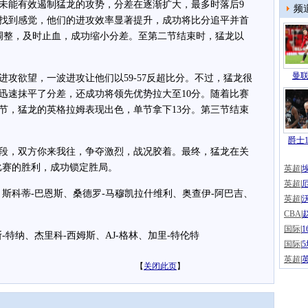
能有效遏制猛龙的攻势，分差在逐渐扩大，最多时落后9
频
找到感觉，他们的进攻效率显著提升，成功将比分追平并首
调整，及时止血，成功缩小分差。至第二节结束时，猛龙以
曼联
欲望，一波进攻让他们以59-57反超比分。不过，猛龙很
迅速抹平了分差，还成功将领先优势拉大至10分。随着比赛
节，猛龙的英格拉姆表现出色，单节拿下13分。第三节结束
爵士1
，双方你来我往，争夺激烈，战况胶着。最终，猛龙在关
得比赛的胜利，成功锁定胜局。
英超
|
英超
|
科蒂-巴恩斯、桑德罗-马穆凯拉什维利、奥查伊-阿巴吉、
英超
|
CBA
|
国际
|
纳、杰里科-西姆斯、AJ-格林、加里-特伦特
国际
|
英超
|
【
关闭此页
】