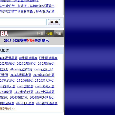
赛前简报：莱切主场硬撼科木
队外援锁定中超强援，马德鲁加或重返巴
克福锁定诺丁汉森林前锋：转会市场的潜
昨日
今日
明日
2025-2026赛季
NBA
最新资讯
题报道
26美加墨世界盃
歐洲區外圍賽
亞洲區外圍賽
6-2027歐冠盃
2026-27歐霸盃
26-27歐協盃
5世冠盃
2025-26亞冠精英
25-26亞冠乙级
7亞洲盃
2025非洲國家盃
2026南美自由盃
5-26英足總盃
25-26德國盃
25-26意大利盃
5-26西班牙盃
25-26法國盃
25-26葡萄牙盃
5-26荷蘭盃
25-26比利時盃
25-26土耳其盃
6巴西盃
2026阿根廷盃
2026南美洲球會盃
6中國足協盃
2025日天皇盃
2025南韓足總盃
盃赛资料>>