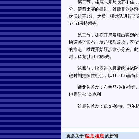
第二节，雄鹿队开局状态不佳，未
分。随着比赛的推进，雄鹿开始逐渐
次反超至1分。之后，猛龙队进行了
57-53保持领先。
第三节，雄鹿开局展现出强烈的进攻
快调整了状态，发起猛烈反攻，不仅
的推进，雄鹿开始逐步缩小分差。此
时，猛龙以83-76领先。
第四节，比赛进入最后的决战阶段
键时刻把握住机会，以111-105赢
猛龙队首发：布兰登-英格拉姆、斯
伊曼纽尔-奎克利
雄鹿队首发：凯文-波特、迈尔斯-特
更多关于
猛龙
雄鹿
的新闻