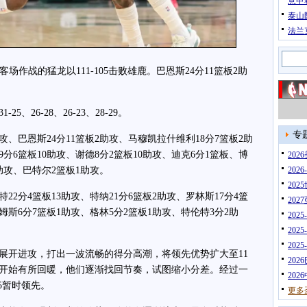
意甲
泰山
法兰
场作战的猛龙以111-105击败雄鹿。巴恩斯24分11篮板2助
26-28、26-23、28-29。
专
、巴恩斯24分11篮板2助攻、马穆凯拉什维利18分7篮板2助
9分6篮板10助攻、谢德8分2篮板10助攻、迪克6分1篮板、博
20
助攻、巴特尔2篮板1助攻。
202
202
2分4篮板13助攻、特纳21分6篮板2助攻、罗林斯17分4篮
202
姆斯6分7篮板1助攻、格林5分2篮板1助攻、特伦特3分2助
202
202
202
开进攻，打出一波流畅的得分高潮，将领先优势扩大至11
202
开始有所回暖，他们逐渐找回节奏，试图缩小分差。经过一
202
5暂时领先。
更多