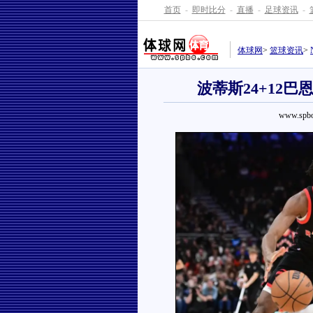
首页
-
即时比分
-
直播
-
足球资讯
-
体球网
>
篮球资讯
>
波蒂斯24+12巴恩
www.spbo