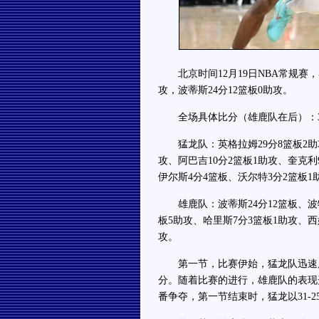
北京时间12月19日NBA常规赛，客
攻，波蒂斯24分12篮板0助攻。
全场具体比分（雄鹿队在后）：31-25、
猛龙队：英格拉姆29分8篮板2助攻
攻、阿巴吉10分2篮板1助攻、奎克利
伊尔斯4分4篮板、沃尔特3分2篮板1
雄鹿队：波蒂斯24分12篮板、波特2
板5助攻、哈里斯7分3篮板1助攻、西
攻。
第一节，比赛伊始，猛龙队迅速展
分。随着比赛的进行，雄鹿队的表现
番争夺，第一节结束时，猛龙以31-2