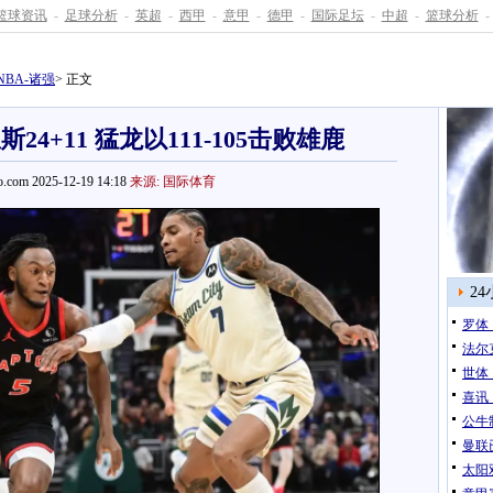
篮球资讯
-
足球分析
-
英超
-
西甲
-
意甲
-
德甲
-
国际足坛
-
中超
-
篮球分析
-
NBA-诸强
> 正文
斯24+11 猛龙以111-105击败雄鹿
.com 2025-12-19 14:18
来源: 国际体育
2
罗体
法尔
世体
喜讯
公牛
曼联
太阳双