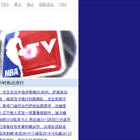
NBA
-
勇士
-
湖人
-
国际篮坛
-
CBA
4小时热点排行
：尤文关注中场伊斯梅尔-科内，萨索洛估
克：格雷茨卡预计到期离队，尤文和那不
：奥塔门迪符合巴萨的短期需求，但穆里
！辽宁铁人官宣一笔重量级签约，迪力穆
制胜10-0双杀76人 恩比德31+5武切三分超乔
已准备好在冬窗积极运作，出现合适机会
杀鹈鹕 布克30+9+5 锡安20+8+6马威24+13