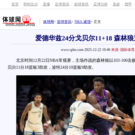
首页
-
即时比分
-
直播
-
足球资讯
-
篮球资讯
-
足球分析
-
英超
-
西甲
-
体球网
>
篮球资讯
>
NBA-诸强
> 正文
爱德华兹24分戈贝尔11+18 森林
www.spbo.com 2025-12-22 10:46
来源: 国际体育
北京时间12月22日NBA常规赛，主场作战的森林狼以103-100
贝尔11分18篮板3助攻，波特24分10篮板9助攻。