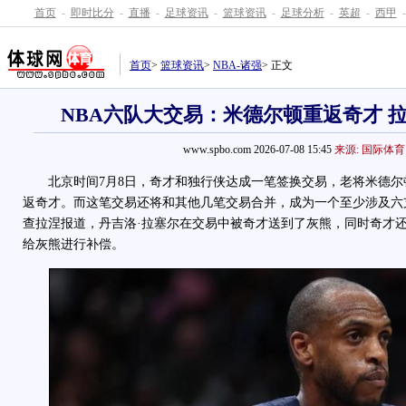
首页
-
即时比分
-
直播
-
足球资讯
-
篮球资讯
-
足球分析
-
英超
-
西甲
-
首页
>
篮球资讯
>
NBA-诸强
> 正文
NBA六队大交易：米德尔顿重返奇才 
www.spbo.com 2026-07-08 15:45
来源: 国际体育
北京时间7月8日，奇才和独行侠达成一笔签换交易，老将米德尔顿以
返奇才。而这笔交易还将和其他几笔交易合并，成为一个至少涉及六
查拉涅报道，丹吉洛·拉塞尔在交易中被奇才送到了灰熊，同时奇才还
给灰熊进行补偿。