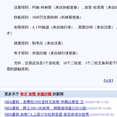
活塞得到：约翰·科林斯（来自快船签换），加里·哈里斯（来自
快船得到：1600万交易特例（科林斯签换）
灰熊得到：A.J.约翰逊（来自独行侠），斯图尔特（来自活塞）
才）
雄鹿得到：勒韦尔（来自活塞）
奇才得到：米德尔顿（来自独行侠签换）
另外，交易还涉及1个首轮签、10个二轮签、1个二轮互换和若干
需的接触原则。
【
分享
】
更多关于
奇才
灰熊
米德尔顿
的新闻
NBA夏联：老鹰拒19分逆转灭灰熊 华裔以赛亚·王
(2026/07/08 11:52)
NBA夏联：爵士109-100灰熊，榜眼彼得森25分12助
(2026/07/07 14:00)
NBA夏联:灰熊7人上双37分狂胜雷霆 探花布泽尔首秀
(2026/07/05 09:20)