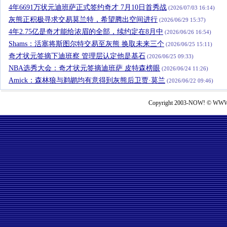
4年6691万状元迪班萨正式签约奇才 7月10日首秀战
(2026/07/03 16:14)
灰熊正积极寻求交易莫兰特，希望腾出空间进行
(2026/06/29 15:37)
4年2.75亿是奇才能给浓眉的全部，续约定在8月中
(2026/06/26 16:54)
Shams：活塞将斯图尔特交易至灰熊 换取未来三个
(2026/06/25 15:11)
奇才状元签摘下迪班察 管理层认定他是基石
(2026/06/25 09:33)
NBA选秀大会：奇才状元签摘迪班萨 皮特森榜眼
(2026/06/24 11:26)
Amick：森林狼与鹈鹕均有意得到灰熊后卫贾·莫兰
(2026/06/22 09:46)
Copyright 2003-NOW! © WWW