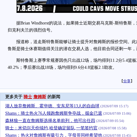
据Brian Windhorst的说法，如果骑士近期交易马克斯-斯特鲁
归克利夫兰的强烈信号。
报道称，送走斯特鲁斯能够让骑士提升对詹姆斯的报价空间。此前Win
鲁斯是骑士休赛期值得关注的潜在交易人选，他目前合同还剩一年，薪
斯特鲁斯上赛季常规赛因伤只出战12场，场均得到11.2分5.4篮板
40.2%；季后赛出战18场，场均得到9.6分4.8篮板2.1助攻。
【
分享
】
更多关于
骑士
詹姆斯
的新闻
湖人放弃詹姆斯、霍华德、安东尼等13人的自由球
(2026/07/09 15:17)
Shams：骑士热火76人领跑詹姆斯争夺战，掘金已退
(2026/07/09 15:06)
森林狼一直在詹姆斯选择名单前列，他可出任四
(2026/07/09 05:54)
骑士：米切尔天价续约,哈登确定留队,一笔签约官
(2026/07/08 15:58)
Shams：热火对詹姆斯有吸引力，字母哥同样希望他
(2026/07/08 15:45)