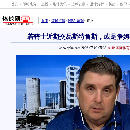
首页
-
即时比分
-
直播
-
足球资讯
-
篮球资讯
-
足球分析
-
英超
-
西甲
-
首页
>
篮球资讯
>
NBA-诸强
> 正文
若骑士近期交易斯特鲁斯，或是詹姆
www.spbo.com 2026-07-09 05:28
来源: 国际体育