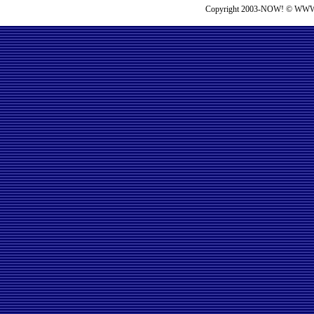
Copyright 2003-NOW! © WWW