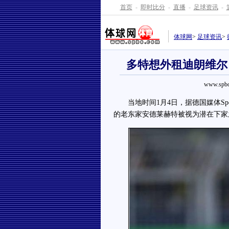
首页
-
即时比分
-
直播
-
足球资讯
-
体球网
>
足球资讯
>
多特想外租迪朗维尔
www.spbo
当地时间1月4日，据德国媒体Spo
的老东家安德莱赫特被视为潜在下家