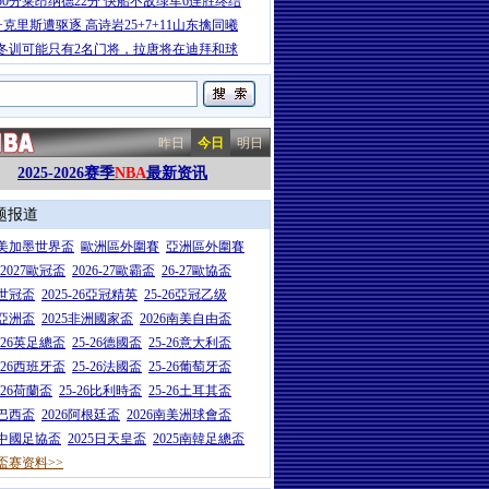
50分莱昂纳德22分 快船不敌绿军6连胜终结
+克里斯遭驱逐 高诗岩25+7+11山东擒同曦
冬训可能只有2名门将，拉唐将在迪拜和球
昨日
今日
明日
2025-2026赛季
NBA
最新资讯
题报道
26美加墨世界盃
歐洲區外圍賽
亞洲區外圍賽
6-2027歐冠盃
2026-27歐霸盃
26-27歐協盃
5世冠盃
2025-26亞冠精英
25-26亞冠乙级
7亞洲盃
2025非洲國家盃
2026南美自由盃
5-26英足總盃
25-26德國盃
25-26意大利盃
5-26西班牙盃
25-26法國盃
25-26葡萄牙盃
5-26荷蘭盃
25-26比利時盃
25-26土耳其盃
6巴西盃
2026阿根廷盃
2026南美洲球會盃
6中國足協盃
2025日天皇盃
2025南韓足總盃
盃赛资料>>