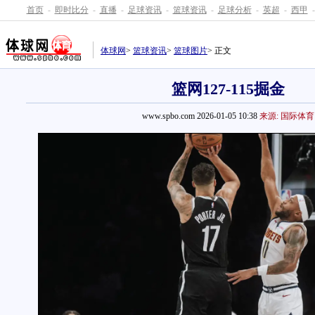
首页
-
即时比分
-
直播
-
足球资讯
-
篮球资讯
-
足球分析
-
英超
-
西甲
-
体球网
>
篮球资讯
>
篮球图片
> 正文
篮网127-115掘金
www.spbo.com 2026-01-05 10:38
来源: 国际体育